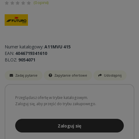
(0 opinii)
Numer katalogowy:
A11MVU 415
EAN:
4046719341610
BLOZ:
9054071
Zadaj pytanie
Zapytanie ofertowe
Udostępnij
Przeglądasz ofertę w trybie katalogowym.
Zaloguj się, aby przejść do trybu zakupowego.
Zaloguj się