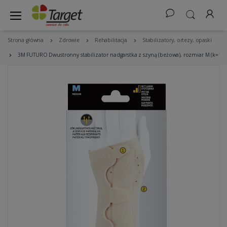
Strona główna
Zdrowie
Rehabilitacja
Stabilizatory, ortezy, opaski
3M FUTURO Dwustronny stabilizator nadgarstka z szyną (beżowa), rozmiar M (k=12)