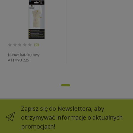
(0)
Numer katalogowy:
A11MVU 225
Zapisz się do Newslettera, aby
otrzymywać informacje o aktualnych
promocjach!