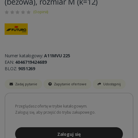
(beżowa), rozmiar M (k=12)
(0 opinii)
Numer katalogowy:
A11MVU 225
EAN:
4046719424689
BLOZ:
9051269
Zadaj pytanie
Zapytanie ofertowe
Udostępnij
Przeglądasz ofertę w trybie katalogowym.
Zaloguj się, aby przejść do trybu zakupowego.
Zaloguj się