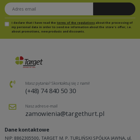
Adres email
Zapisz się
I declare that I have read the
terms of the regulations
about the processing of
my personal data in order to send me information about the store's offer, i.e.
about promotions, new products and discounts.
Masz pytania? Skontaktuj się z nami!
(+48) 74 840 50 30
Nasz adres e-mail
zamowienia@targethurt.pl
Dane kontaktowe
NIP: 8862305500, TARGET M. P. TURLIŃSKI SPÓŁKA JAWNA, ul.