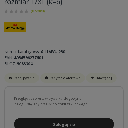
rozmiar L/XL (k=6)
(0 opinii)
Numer katalogowy:
A11MVU 250
EAN:
4054596277601
BLOZ:
9083304
Zadaj pytanie
Zapytanie ofertowe
Udostępnij
Przeglądasz ofertę w trybie katalogowym.
Zaloguj się, aby przejść do trybu zakupowego.
Zaloguj się