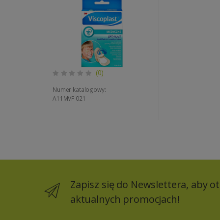
57mm pudełko 5szt (k=24)
(0)
Numer katalogowy:
A11MVF 021
Zapisz się do Newslettera, aby 
aktualnych promocjach!