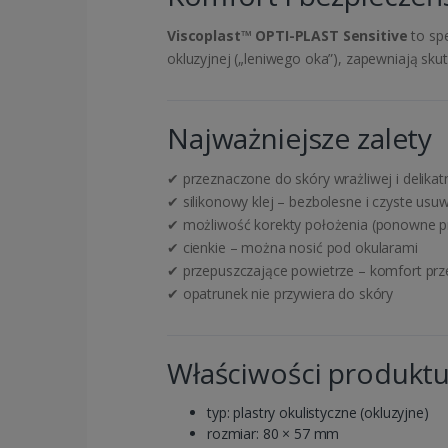
Viscoplast™ OPTI-PLAST Sensitive
to spe
okluzyjnej („leniwego oka”), zapewniają sk
Najważniejsze zalety
✔ przeznaczone do skóry wrażliwej i delikat
✔ silikonowy klej – bezbolesne i czyste usu
✔ możliwość korekty położenia (ponowne pr
✔ cienkie – można nosić pod okularami
✔ przepuszczające powietrze – komfort prze
✔ opatrunek nie przywiera do skóry
Właściwości produkt
typ: plastry okulistyczne (okluzyjne)
rozmiar: 80 × 57 mm