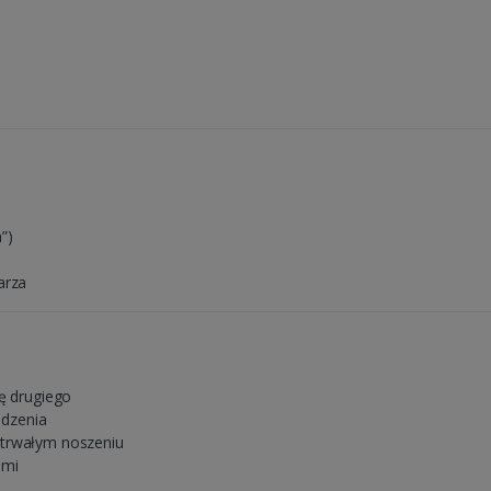
”)
arza
cę drugiego
dzenia
otrwałym noszeniu
ami