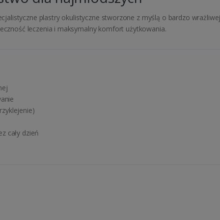
cjalistyczne plastry okulistyczne stworzone z myślą o bardzo wrażliwej
uteczność leczenia i maksymalny komfort użytkowania.
nej
wanie
zyklejenie)
z cały dzień
u