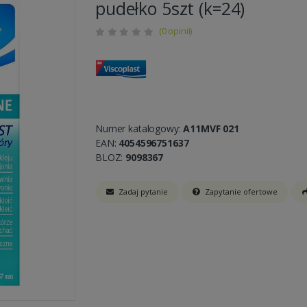
pudełko 5szt (k=24)
(0 opinii)
Numer katalogowy:
A11MVF 021
EAN:
4054596751637
BLOZ:
9098367
Zadaj pytanie
Zapytanie ofertowe