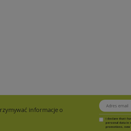
Adres email
otrzymywać informacje o
I declare that I 
personal data in 
promotions, new 