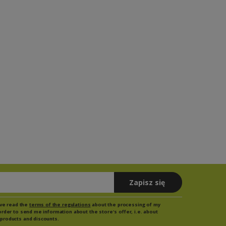
Zapisz się
have read the
terms of the regulations
about the processing of my
order to send me information about the store's offer, i.e. about
products and discounts.