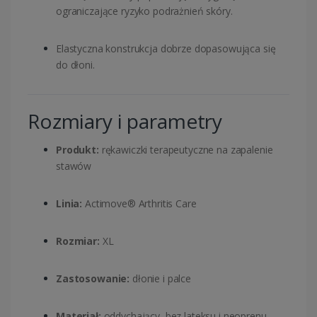
ograniczające ryzyko podrażnień skóry.
Elastyczna konstrukcja dobrze dopasowująca się
do dłoni.
Rozmiary i parametry
Produkt:
rękawiczki terapeutyczne na zapalenie
stawów
Linia:
Actimove® Arthritis Care
Rozmiar:
XL
Zastosowanie:
dłonie i palce
Materiał:
oddychający, bez lateksu i neoprenu