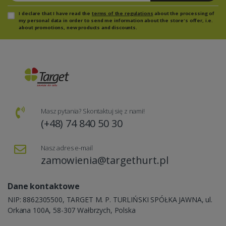
I declare that I have read the
terms of the regulations
about the processing of
my personal data in order to send me information about the store's offer, i.e.
about promotions, new products and discounts.
Masz pytania? Skontaktuj się z nami!
(+48) 74 840 50 30
Nasz adres e-mail
zamowienia@targethurt.pl
Dane kontaktowe
NIP: 8862305500, TARGET M. P. TURLIŃSKI SPÓŁKA JAWNA, ul.
Orkana 100A, 58-307 Wałbrzych, Polska