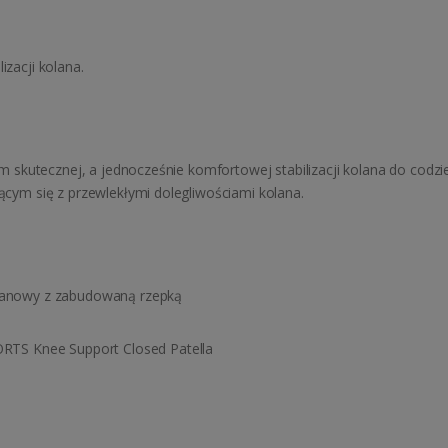
izacji kolana.
 skutecznej, a jednocześnie komfortowej stabilizacji kolana do cod
ym się z przewlekłymi dolegliwościami kolana.
olanowy z zabudowaną rzepką
S Knee Support Closed Patella