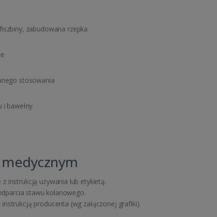
fiszbiny, zabudowana rzepka
we
ennego stosowania
u i bawełny
e medycznym
 instrukcją używania lub etykietą.
 podparcia stawu kolanowego.
nstrukcją producenta (wg załączonej grafiki).