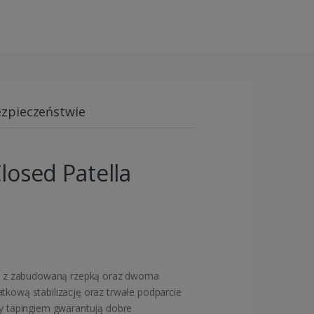
ezpieczeństwie
osed Patella
y z zabudowaną rzepką oraz dwoma
kową stabilizację oraz trwałe podparcie
ny tapingiem gwarantują dobre