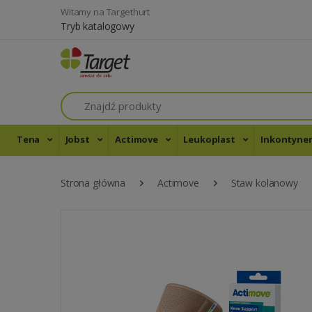
Witamy na Targethurt
Tryb katalogowy
Szukaj
Tena
Jobst
Actimove
Leukoplast
Inkontyne
Strona główna
Actimove
Staw kolanowy