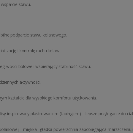
 wsparcie stawu.
bilne podparcie stawu kolanowego.
bilizację i kontrolę ruchu kolana.
gliwości bólowe i wspierający stabilność stawu.
dziennych aktywności.
ym kształcie dla wysokiego komfortu użytkowania.
lisy inspirowany plastrowaniem (tapingiem) – lepsze przyleganie do ciał
kolanowej – miękka i gładka powierzchnia zapobiegająca marszczeniu 