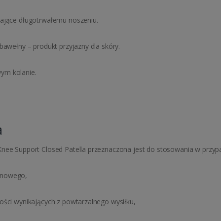
jające długotrwałemu noszeniu.
bawełny – produkt przyjazny dla skóry.
ym kolanie.
a
 Support Closed Patella przeznaczona jest do stosowania w przyp
anowego,
ości wynikających z powtarzalnego wysiłku,