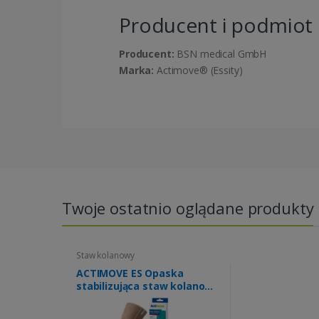
Producent i podmiot
Producent:
BSN medical GmbH
Marka:
Actimove® (Essity)
Twoje ostatnio oglądane produkty
Staw kolanowy
ACTIMOVE ES Opaska
stabilizująca staw kolanowy
z zabudowaną rzepką i 2
fiszbinami rozm. S beżowy