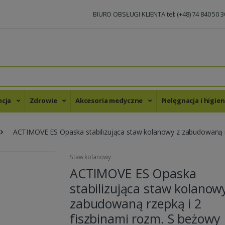
BIURO OBSŁUGI KLIENTA tel: (+48) 74 840 50 3
ncja
Zdrowie
Akcesoria medyczne
Pielęgnacja i higie
ACTIMOVE ES Opaska stabilizująca staw kolanowy z zabudowaną rz
Staw kolanowy
ACTIMOVE ES Opaska
stabilizująca staw kolanow
zabudowaną rzepką i 2
fiszbinami rozm. S beżowy