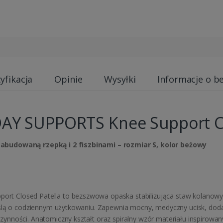
yfikacja
Opinie
Wysyłki
Informacje o b
AY SUPPORTS Knee Support Cl
abudowaną rzepką i 2 fiszbinami – rozmiar S, kolor beżowy
t Closed Patella to bezszwowa opaska stabilizująca staw kolanow
ślą o codziennym użytkowaniu. Zapewnia mocny, medyczny ucisk, dodat
ynności. Anatomiczny kształt oraz spiralny wzór materiału inspirowa