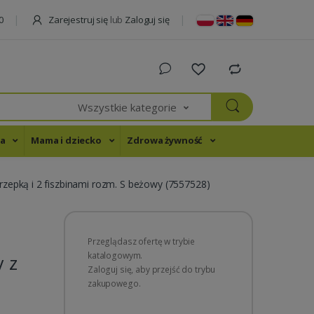
Zarejestruj się
lub
Zaloguj się
0
Wszystkie kategorie
na
Mama i dziecko
Zdrowa żywność
epką i 2 fiszbinami rozm. S beżowy (7557528)
Przeglądasz ofertę w trybie
katalogowym.
y z
Zaloguj się, aby przejść do trybu
zakupowego.