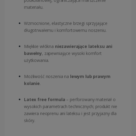
podkolanowej, ograniczająca marszczenie
materiału.
Wzmocnione, elastyczne brzegi sprzyjające
długotrwałemu i komfortowemu noszeniu.
Miękkie włókna
niezawierające lateksu ani
bawełny
, zapewniające wysoki komfort
użytkowania.
Możliwość noszenia na
lewym lub prawym
kolanie
.
Latex free formula
– perforowany materiał o
wysokich parametrach technicznych; produkt nie
zawiera neoprenu ani lateksu i jest przyjazny dla
skóry.