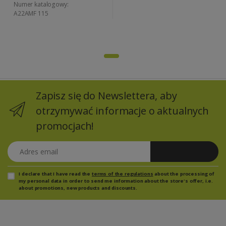
Numer katalogowy:
A22AMF 115
Zapisz się do Newslettera, aby
otrzymywać informacje o aktualnych
promocjach!
Adres email
Zapisz się
I declare that I have read the
terms of the regulations
about the processing of
my personal data in order to send me information about the store's offer, i.e.
about promotions, new products and discounts.