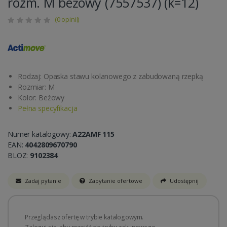
rozm. M beżowy (7557537) (k=12)
(0 opinii)
Rodzaj: Opaska stawu kolanowego z zabudowaną rzepką
Rozmiar: M
Kolor: Beżowy
Pełna specyfikacja
Numer katalogowy:
A22AMF 115
EAN:
4042809670790
BLOZ:
9102384
Zadaj pytanie
Zapytanie ofertowe
Udostępnij
Przeglądasz ofertę w trybie katalogowym.