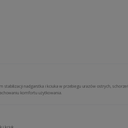
abilizacji nadgarstka i kciuka w przebiegu urazów ostrych, schorzeń p
zachowaniu komfortu użytkowania.
 i kciuk