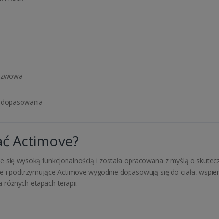
zszwowa
m dopasowania
ać Actimove?
e się wysoką funkcjonalnością i została opracowana z myślą o skuteczn
ce i podtrzymujące Actimove wygodnie dopasowują się do ciała, wspie
 różnych etapach terapii.