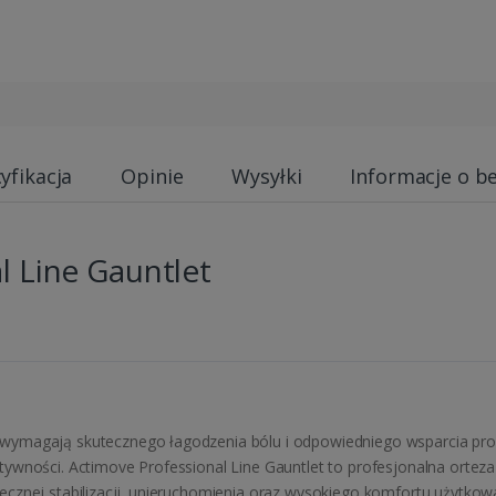
yfikacja
Opinie
Wysyłki
Informacje o b
l Line Gauntlet
wymagają skutecznego łagodzenia bólu i odpowiedniego wsparcia pro
wności. Actimove Professional Line Gauntlet to profesjonalna orteza s
cznej stabilizacji, unieruchomienia oraz wysokiego komfortu użytkowa