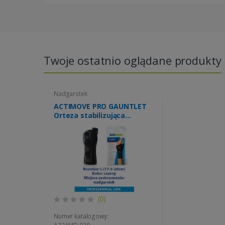
Twoje ostatnio oglądane produkty
Nadgarstek
ACTIMOVE PRO GAUNTLET
Orteza stabilizująca
nadgarstek i kciuk z 2
szynami rozm. L czarny
(7285992)
(0)
Numer katalogowy: