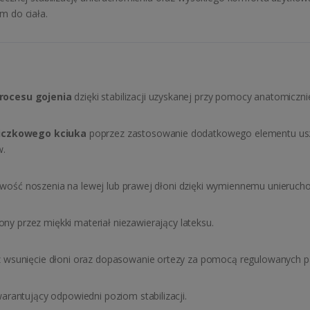
m do ciała.
rocesu gojenia
dzięki stabilizacji uzyskanej przy pomocy anatomiczn
liczkowego kciuka
poprzez zastosowanie dodatkowego elementu usz
w.
wość noszenia na lewej lub prawej dłoni dzięki wymiennemu unierucho
ny przez miękki materiał niezawierający lateksu.
 wsunięcie dłoni oraz dopasowanie ortezy za pomocą regulowanych 
warantujący odpowiedni poziom stabilizacji.