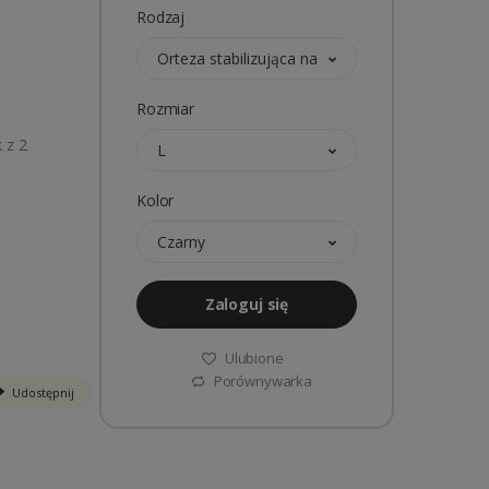
Rodzaj
Orteza stabilizująca nadgarstek i kciuk z 2 szy
Rozmiar
k z 2
L
Kolor
Czarny
Zaloguj się
Ulubione
Porównywarka
Udostępnij