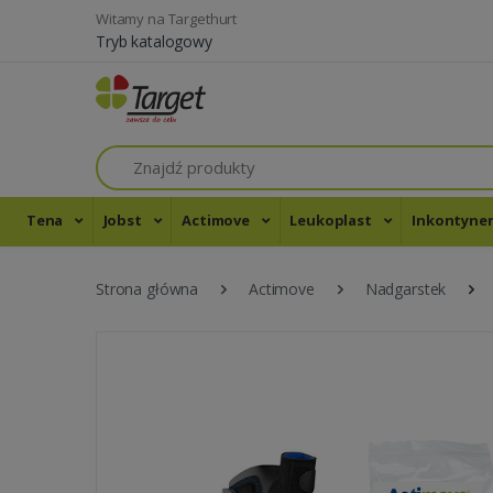
Witamy na Targethurt
Tryb katalogowy
Szukaj
Tena
Jobst
Actimove
Leukoplast
Inkontyne
Strona główna
Actimove
Nadgarstek