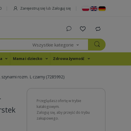
Zarejestruj się
lub
Zaloguj się
0
Wszystkie kategorie
na
Mama i dziecko
Zdrowa żywność
 szynami rozm. L czarny (7285992)
T
Przeglądasz ofertę w trybie
katalogowym.
rstek
Zaloguj się, aby przejść do trybu
zakupowego.