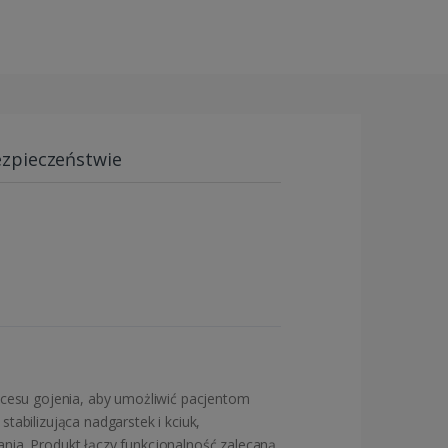
ezpieczeństwie
cesu gojenia, aby umożliwić pacjentom
tabilizująca nadgarstek i kciuk,
nia. Produkt łączy funkcjonalność zalecaną