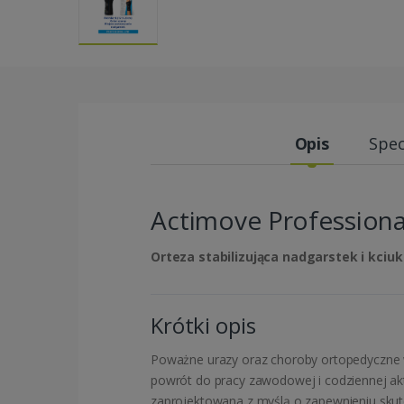
Opis
Spec
Actimove Professiona
Orteza stabilizująca nadgarstek i kciuk
Krótki opis
Poważne urazy oraz choroby ortopedyczne 
powrót do pracy zawodowej i codziennej akty
zaprojektowana z myślą o zapewnieniu skute