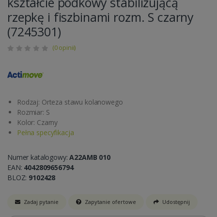
kształcie podkowy stabilizującą
rzepkę i fiszbinami rozm. S czarny
(7245301)
(0 opinii)
Rodzaj: Orteza stawu kolanowego
Rozmiar: S
Kolor: Czarny
Pełna specyfikacja
Numer katalogowy:
A22AMB 010
EAN:
4042809656794
BLOZ:
9102428
Zadaj pytanie
Zapytanie ofertowe
Udostępnij