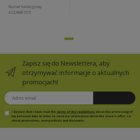
Numer katalogowy:
A22AMB 010
Zapisz się do Newslettera, aby
otrzymywać informacje o aktualnych
promocjach!
Adres email
Zapisz się
I declare that I have read the
terms of the regulations
about the processing of
my personal data in order to send me information about the store's offer, i.e.
about promotions, new products and discounts.