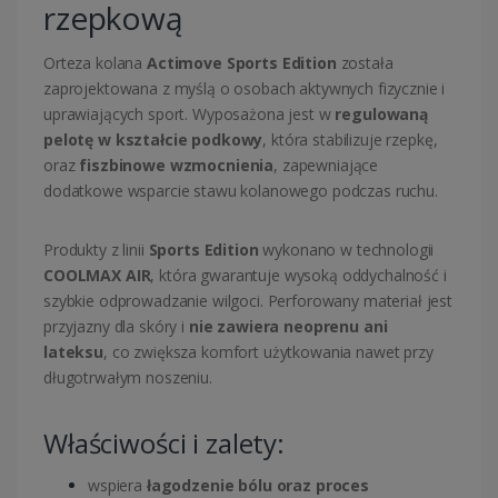
rzepkową
Orteza kolana
Actimove Sports Edition
została
zaprojektowana z myślą o osobach aktywnych fizycznie i
uprawiających sport. Wyposażona jest w
regulowaną
pelotę w kształcie podkowy
, która stabilizuje rzepkę,
oraz
fiszbinowe wzmocnienia
, zapewniające
dodatkowe wsparcie stawu kolanowego podczas ruchu.
Produkty z linii
Sports Edition
wykonano w technologii
COOLMAX AIR
, która gwarantuje wysoką oddychalność i
szybkie odprowadzanie wilgoci. Perforowany materiał jest
przyjazny dla skóry i
nie zawiera neoprenu ani
lateksu
, co zwiększa komfort użytkowania nawet przy
długotrwałym noszeniu.
Właściwości i zalety:
wspiera
łagodzenie bólu oraz proces