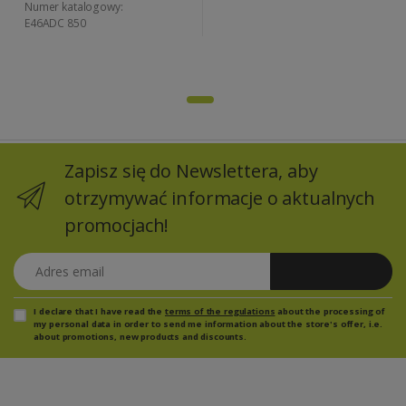
Numer katalogowy:
E46ADC 850
Zapisz się do Newslettera, aby
otrzymywać informacje o aktualnych
promocjach!
Adres email
Zapisz się
I declare that I have read the
terms of the regulations
about the processing of
my personal data in order to send me information about the store's offer, i.e.
about promotions, new products and discounts.