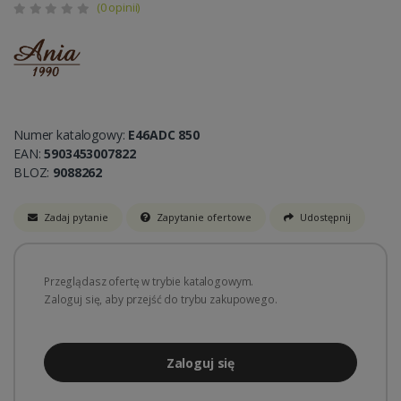
(0 opinii)
Numer katalogowy:
E46ADC 850
EAN:
5903453007822
BLOZ:
9088262
Zadaj pytanie
Zapytanie ofertowe
Udostępnij
Przeglądasz ofertę w trybie katalogowym.
Zaloguj się, aby przejść do trybu zakupowego.
Zaloguj się