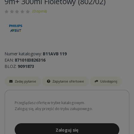
9m+ 300ml Fioletowy (802/02)
(0 opinii)
Numer katalogowy:
B11AVB 119
EAN:
8710103826316
BLOZ:
9091873
Zadaj pytanie
Zapytanie ofertowe
Udostępnij
Przeglądasz ofertę w trybie katalogowym.
Zaloguj się, aby przejść do trybu zakupowego.
Zaloguj się