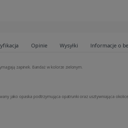
yfikacja
Opinie
Wysyłki
Informacje o b
ymagają zapinek. Bandaż w kolorze zielonym.
any jako opaska podtrzymująca opatrunki oraz usztywniająca okol