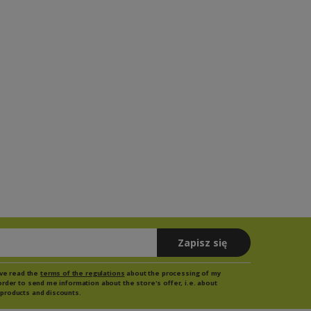
Zapisz się
have read the
terms of the regulations
about the processing of my
order to send me information about the store's offer, i.e. about
products and discounts.