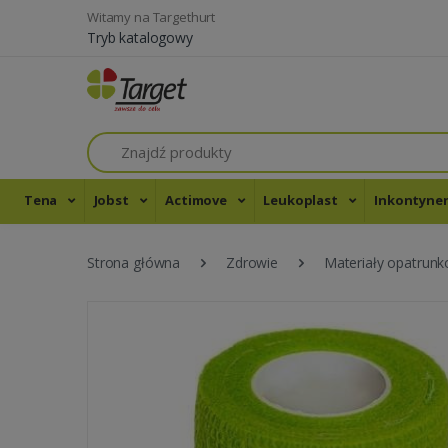
Witamy na Targethurt
Tryb katalogowy
Szukaj
Tena
Jobst
Actimove
Leukoplast
Inkontyne
Strona główna
Zdrowie
Materiały opatrun