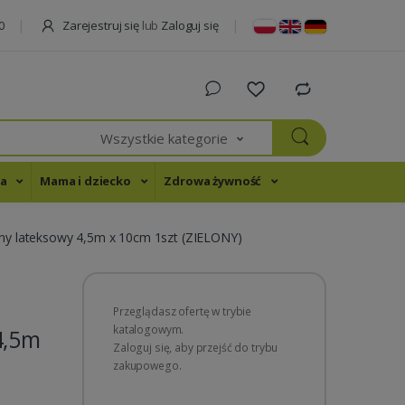
Zarejestruj się
lub
Zaloguj się
0
Wszystkie kategorie
na
Mama i dziecko
Zdrowa żywność
 lateksowy 4,5m x 10cm 1szt (ZIELONY)
Przeglądasz ofertę w trybie
katalogowym.
4,5m
Zaloguj się, aby przejść do trybu
zakupowego.