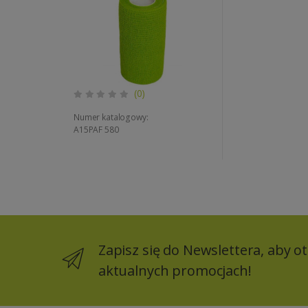
(0)
Numer katalogowy:
A15PAF 580
Zapisz się do Newslettera, aby 
aktualnych promocjach!