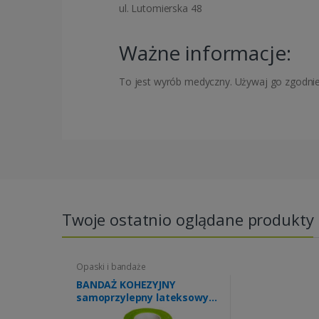
ul. Lutomierska 48
Ważne informacje:
To jest wyrób medyczny. Używaj go zgodnie z
Twoje ostatnio oglądane produkty
Opaski i bandaże
BANDAŻ KOHEZYJNY
samoprzylepny lateksowy
4,5m x 10cm 1szt (ZIELONY)