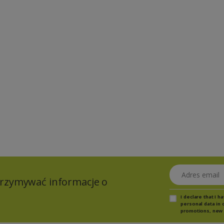
Adres email
otrzymywać informacje o
I declare that I 
personal data in 
promotions, new 