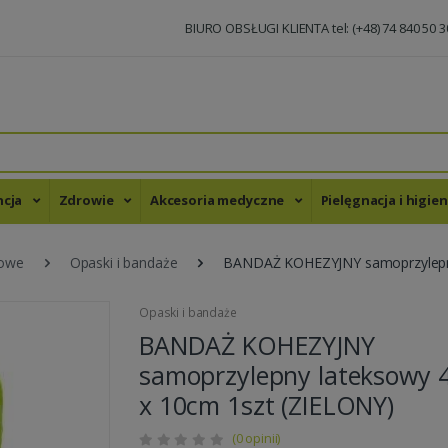
BIURO OBSŁUGI KLIENTA tel: (+48) 74 840 50 3
ncja
Zdrowie
Akcesoria medyczne
Pielęgnacja i higie
kowe
Opaski i bandaże
BANDAŻ KOHEZYJNY samoprzylepny
Opaski i bandaże
BANDAŻ KOHEZYJNY
samoprzylepny lateksowy 
x 10cm 1szt (ZIELONY)
(0 opinii)