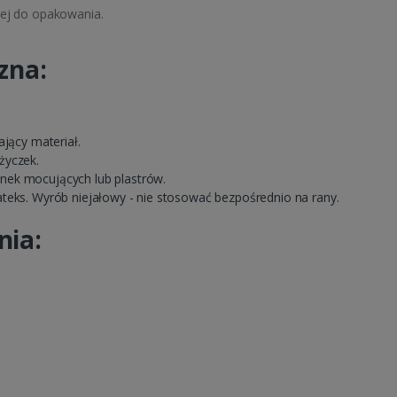
nej do opakowania.
zna:
ający materiał.
życzek.
nek mocujących lub plastrów.
teks. Wyrób niejałowy - nie stosować bezpośrednio na rany.
nia: