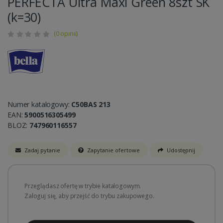
PERFECTA Ultra Maxi Green 8szt SK
(k=30)
(0 opinii)
Numer katalogowy:
C50BAS 213
EAN:
5900516305499
BLOZ:
747960116557
Zadaj pytanie
Zapytanie ofertowe
Udostępnij
Przeglądasz ofertę w trybie katalogowym.
Zaloguj się, aby przejść do trybu zakupowego.