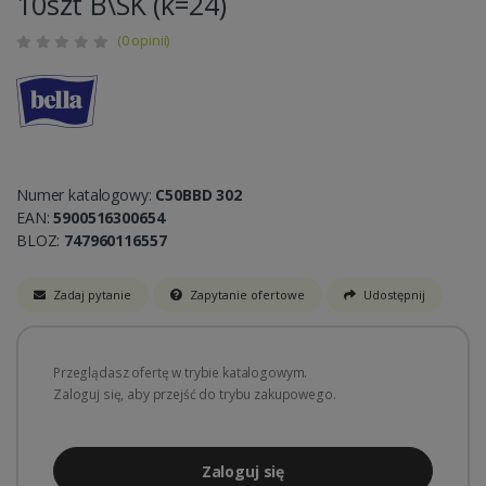
10szt B\SK (k=24)
(0 opinii)
Numer katalogowy:
C50BBD 302
EAN:
5900516300654
BLOZ:
747960116557
Zadaj pytanie
Zapytanie ofertowe
Udostępnij
Przeglądasz ofertę w trybie katalogowym.
Zaloguj się, aby przejść do trybu zakupowego.
Zaloguj się