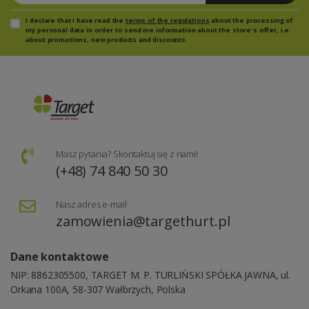
I declare that I have read the
terms of the regulations
about the processing of
my personal data in order to send me information about the store's offer, i.e.
about promotions, new products and discounts.
Masz pytania? Skontaktuj się z nami!
(+48) 74 840 50 30
Nasz adres e-mail
zamowienia@targethurt.pl
Dane kontaktowe
NIP: 8862305500, TARGET M. P. TURLIŃSKI SPÓŁKA JAWNA, ul.
Orkana 100A, 58-307 Wałbrzych, Polska