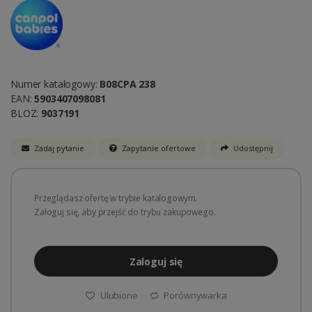
Numer katalogowy:
B08CPA 238
EAN:
5903407098081
BLOZ:
9037191
Zadaj pytanie
Zapytanie ofertowe
Udostępnij
Przeglądasz ofertę w trybie katalogowym.
Zaloguj się, aby przejść do trybu zakupowego.
Zaloguj się
Ulubione
Porównywarka