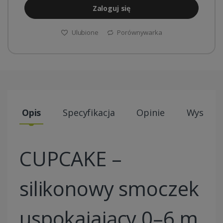
Zaloguj się
Ulubione
Porównywarka
Opis
Specyfikacja
Opinie
Wysyłki
CUPCAKE –
silikonowy smoczek
uspokajający 0–6 m