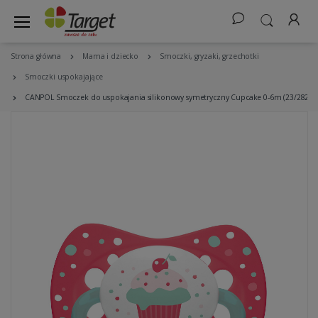
Strona główna
Mama i dziecko
Smoczki, gryzaki, grzechotki
Smoczki uspokajające
CANPOL Smoczek do uspokajania silikonowy symetryczny Cupcake 0-6m (23/282) r