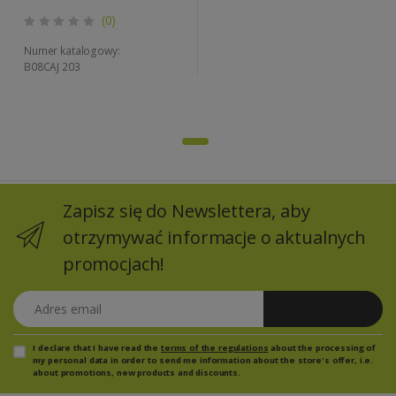
(0)
Numer katalogowy:
B08CAJ 203
Zapisz się do Newslettera, aby
otrzymywać informacje o aktualnych
promocjach!
Adres email
Zapisz się
I declare that I have read the
terms of the regulations
about the processing of
my personal data in order to send me information about the store's offer, i.e.
about promotions, new products and discounts.