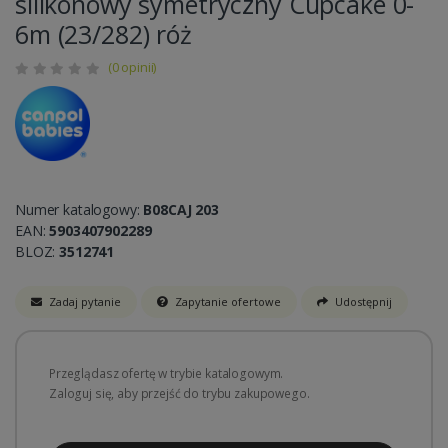
silikonowy symetryczny Cupcake 0-
6m (23/282) róż
(0 opinii)
Numer katalogowy:
B08CAJ 203
EAN:
5903407902289
BLOZ:
3512741
Zadaj pytanie
Zapytanie ofertowe
Udostępnij
Przeglądasz ofertę w trybie katalogowym.
Zaloguj się, aby przejść do trybu zakupowego.