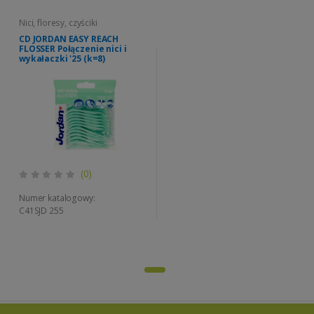
Nici, floresy, czyściki
CD JORDAN EASY REACH
FLOSSER Połączenie nici i
wykałaczki '25 (k=8)
(0)
Numer katalogowy:
C41SJD 255