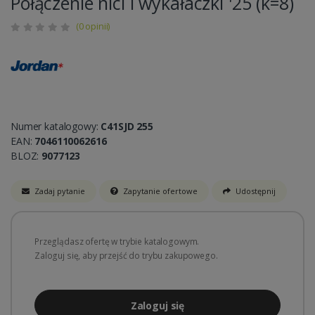
Połączenie nici i wykałaczki '25 (k=8)
(0 opinii)
Numer katalogowy:
C41SJD 255
EAN:
7046110062616
BLOZ:
9077123
Zadaj pytanie
Zapytanie ofertowe
Udostępnij
Przeglądasz ofertę w trybie katalogowym.
Zaloguj się, aby przejść do trybu zakupowego.
Zaloguj się