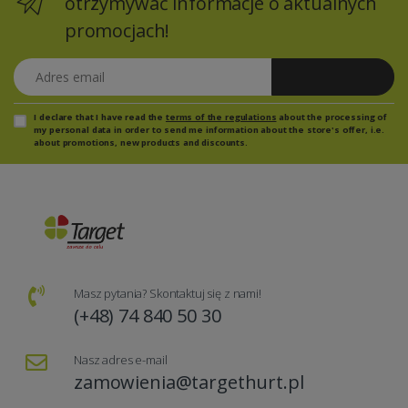
otrzymywać informacje o aktualnych
promocjach!
Adres email
Zapisz się
I declare that I have read the
terms of the regulations
about the processing of
my personal data in order to send me information about the store's offer, i.e.
about promotions, new products and discounts.
Masz pytania? Skontaktuj się z nami!
(+48) 74 840 50 30
Nasz adres e-mail
zamowienia@targethurt.pl