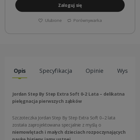
Zaloguj się
Ulubione
Porównywarka
Opis
Specyfikacja
Opinie
Wysyłki
Jordan Step By Step Extra Soft 0-2 Lata – delikatna
pielęgnacja pierwszych ząbków
Szczoteczka
Jordan
Step By Step Extra Soft 0–2 lata
została zaprojektowana specjalnie z myślą o
niemowlętach i małych dzieciach rozpoczynających
naukę higieny jamy ustnej
.