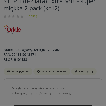
STEP 1 (0-2 lata) Extra Soft - super
miękka 2 pack (k=12)
(0 opinii)
Numer katalogowy:
C41SJB 124 DUO
EAN:
7046110043271
BLOZ:
9101588
Zadaj pytanie
Zapytanie ofertowe
Udostępnij
Przeglądasz ofertę w trybie katalogowym.
Zaloguj się, aby przejść do trybu zakupowego.