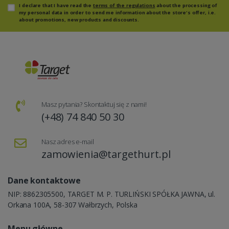
I declare that I have read the
terms of the regulations
about the processing of
my personal data in order to send me information about the store's offer, i.e.
about promotions, new products and discounts.
Masz pytania? Skontaktuj się z nami!
(+48) 74 840 50 30
Nasz adres e-mail
zamowienia@targethurt.pl
Dane kontaktowe
NIP: 8862305500, TARGET M. P. TURLIŃSKI SPÓŁKA JAWNA, ul.
Orkana 100A, 58-307 Wałbrzych, Polska
Menu główne