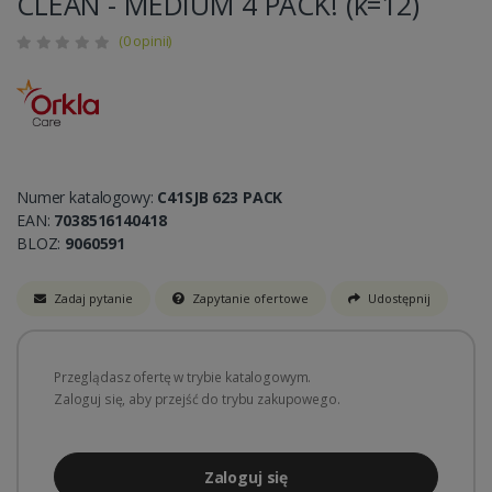
CLEAN - MEDIUM 4 PACK! (k=12)
(0 opinii)
Numer katalogowy:
C41SJB 623 PACK
EAN:
7038516140418
BLOZ:
9060591
Zadaj pytanie
Zapytanie ofertowe
Udostępnij
Przeglądasz ofertę w trybie katalogowym.
Zaloguj się, aby przejść do trybu zakupowego.
Zaloguj się