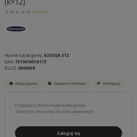
(k=12)
(0 opinii)
Numer katalogowy:
A33SQA 312
EAN:
7310610016173
BLOZ:
9090918
Zadaj pytanie
Zapytanie ofertowe
Udostępnij
Przeglądasz ofertę w trybie katalogowym.
Zaloguj się, aby przejść do trybu zakupowego.
Zaloguj się