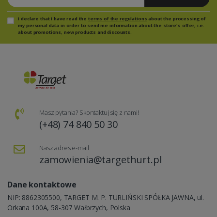
I declare that I have read the
terms of the regulations
about the processing of
my personal data in order to send me information about the store's offer, i.e.
about promotions, new products and discounts.
Masz pytania? Skontaktuj się z nami!
(+48) 74 840 50 30
Nasz adres e-mail
zamowienia@targethurt.pl
Dane kontaktowe
NIP: 8862305500, TARGET M. P. TURLIŃSKI SPÓŁKA JAWNA, ul.
Orkana 100A, 58-307 Wałbrzych, Polska