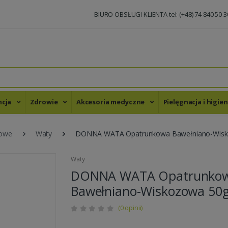
BIURO OBSŁUGI KLIENTA tel: (+48) 74 840 50 3
ncja
Zdrowie
Akcesoria medyczne
Pielęgnacja i higie
kowe
Waty
DONNA WATA Opatrunkowa Bawełniano-Wisk
Waty
DONNA WATA Opatrunko
Bawełniano-Wiskozowa 50g
(0 opinii)