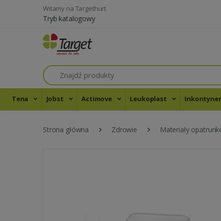
Witamy na Targethurt
Tryb katalogowy
Szukaj
Tena
Jobst
Actimove
Leukoplast
Inkontyne
Strona główna
Zdrowie
Materiały opatrun