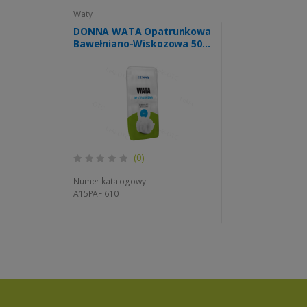
Waty
DONNA WATA Opatrunkowa
Bawełniano-Wiskozowa 50g
1szt
(0)
Numer katalogowy:
A15PAF 610