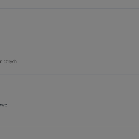
nicznych
u
zowe