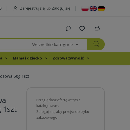
Zarejestruj się
lub
Zaloguj się
0
Wszystkie kategorie
na
Mama i dziecko
Zdrowa żywność
ozowa 50g 1szt
wa
Przeglądasz ofertę w trybie
katalogowym.
 1szt
Zaloguj się, aby przejść do trybu
zakupowego.