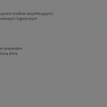
(z użyciem środków dezynfekujących)
unkowych i higienicznych
nim preparatem
dzoną skórę