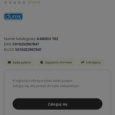
(0 opinii)
Numer katalogowy:
A40DDU 102
EAN:
5010232967847
BLOZ:
5010232967847
Zadaj pytanie
Zapytanie ofertowe
Udostępnij
Przeglądasz ofertę w trybie katalogowym.
Zaloguj się, aby przejść do trybu zakupowego.
Zaloguj się