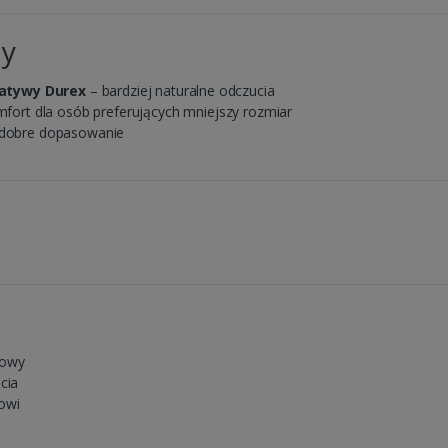
hy
watywy Durex
– bardziej naturalne odczucia
fort dla osób preferujących mniejszy rozmiar
i dobre dopasowanie
dowy
cia
owi