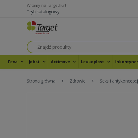
Witamy na Targethurt
Tryb katalogowy
Szukaj
Tena
Jobst
Actimove
Leukoplast
Inkontyne
Strona główna
Zdrowie
Seks i antykoncepc