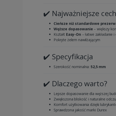
✔️ Najważniejsze cec
Cieńsze niż standardowe prezer
Węższe dopasowanie
– większy kom
Kształt
Easy-On
– łatwe zakładanie 
Pokryte żelem nawilżającym
✔️ Specyfikacja
Szerokość nominalna:
52,5 mm
✔️ Dlaczego warto?
Lepsze dopasowanie dla węższej bu
Zwiększona bliskość i naturalne odczu
Komfort użytkowania dzięki lubrykant
Sprawdzona jakość marki Durex