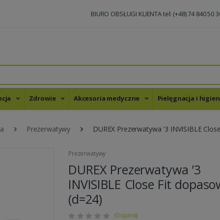
BIURO OBSŁUGI KLIENTA tel: (+48) 74 840 50 3
ncja
Zdrowie
Akcesoria medyczne
Pielęgnacja i higie
ja
Prezerwatywy
DUREX Prezerwatywa '3 INVISIBLE Close
Prezerwatywy
DUREX Prezerwatywa '3
INVISIBLE Close Fit dopas
(d=24)
(0 opinii)