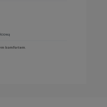
płciową
szym komfortem
.