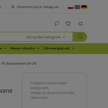
Zarejestruj się
lub
Zaloguj się
0
Wszystkie kategorie
na
Mama i dziecko
Zdrowa żywność
 Fit dopasowane (d=24)
Przeglądasz ofertę w trybie
katalogowym.
owane
Zaloguj się, aby przejść do trybu
zakupowego.