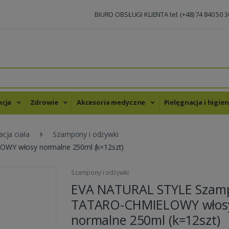
BIURO OBSŁUGI KLIENTA tel: (+48) 74 840 50 3
ncja
Zdrowie
Akcesoria medyczne
Pielęgnacja i higie
acja ciała
Szampony i odżywki
Y włosy normalne 250ml (k=12szt)
Szampony i odżywki
EVA NATURAL STYLE Szam
TATARO-CHMIELOWY włos
normalne 250ml (k=12szt)