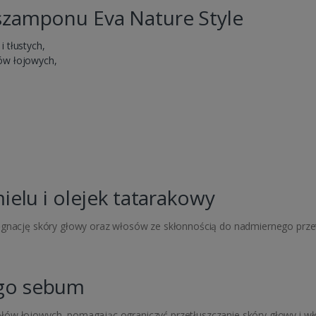
szamponu Eva Nature Style
 tłustych,
ów łojowych,
ielu i olejek tatarakowy
lęgnację skóry głowy oraz włosów ze skłonnością do nadmiernego prz
ego sebum
łów łojowych, pomagając ograniczyć przetłuszczanie skóry głowy i w