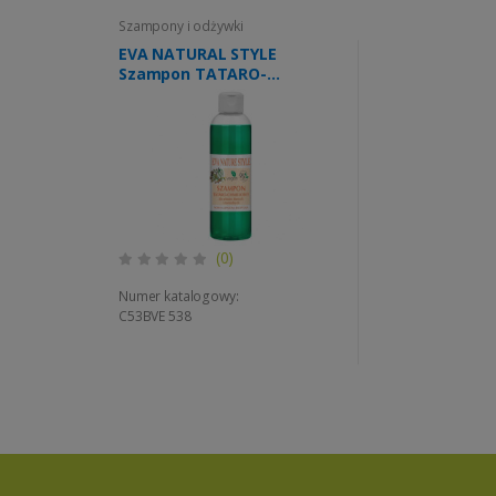
Szampony i odżywki
EVA NATURAL STYLE
Szampon TATARO-
CHMIELOWY włosy normalne
250ml (k=12szt)
(0)
Numer katalogowy:
C53BVE 538