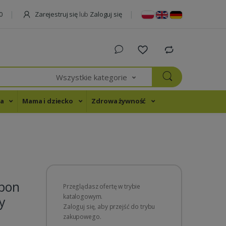
Zarejestruj się
lub
Zaloguj się
0
Wszystkie kategorie
na
Mama i dziecko
Zdrowa żywność
pon
Przeglądasz ofertę w trybie
katalogowym.
y
Zaloguj się, aby przejść do trybu
zakupowego.