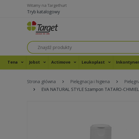
Witamy na Targethurt
Tryb katalogowy
Szukaj
Tena
Jobst
Actimove
Leukoplast
Inkontyne
Strona główna
Pielęgnacja i higiena
Pielęgn
EVA NATURAL STYLE Szampon TATARO-CHMIELOW