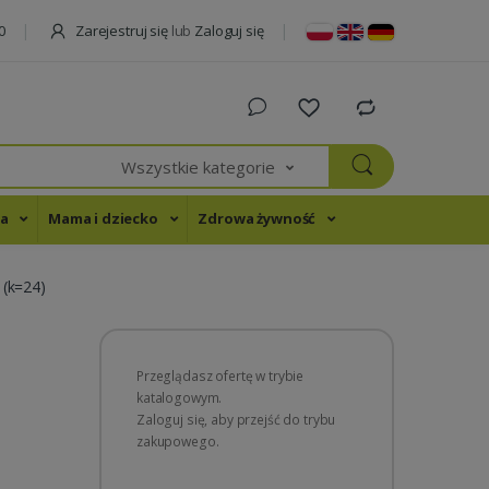
Zarejestruj się
lub
Zaloguj się
0
Wszystkie kategorie
na
Mama i dziecko
Zdrowa żywność
 (k=24)
Przeglądasz ofertę w trybie
katalogowym.
Zaloguj się, aby przejść do trybu
zakupowego.