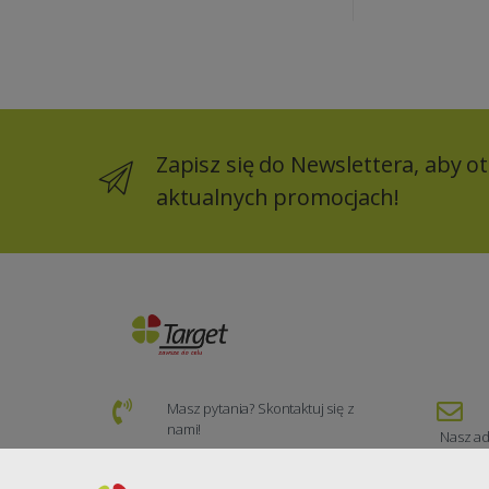
Zapisz się do Newslettera, aby 
aktualnych promocjach!
Masz pytania? Skontaktuj się z
nami!
Nasz ad
(+48) 74 840 50 30
zamo