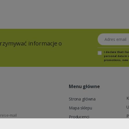
Adres email
otrzymywać informacje o
I declare that I 
personal data in 
promotions, new 
Menu główne
K
Strona główna
U
Mapa sklepu
res e-mail
P
Producenci
wienia@targethurt.pl
R
Moje konto