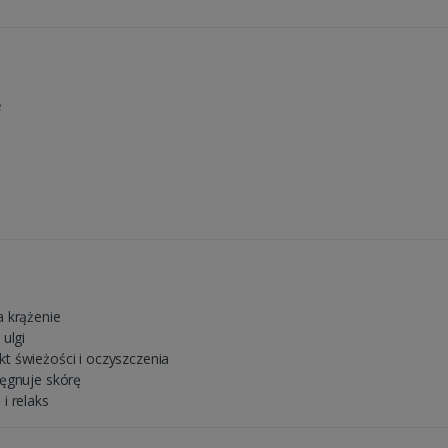
e
a krążenie
ulgi
kt świeżości i oczyszczenia
lęgnuje skórę
i relaks