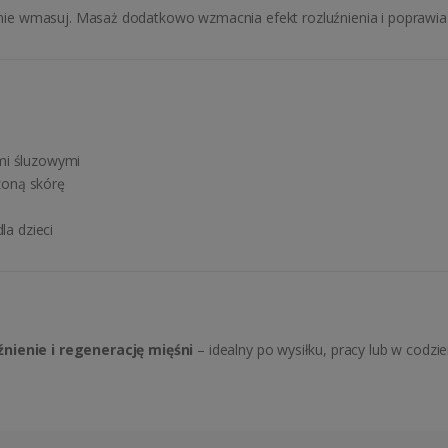
katnie wmasuj. Masaż dodatkowo wzmacnia efekt rozluźnienia i poprawia
mi śluzowymi
zoną skórę
a dzieci
źnienie i regenerację mięśni
– idealny po wysiłku, pracy lub w codzi