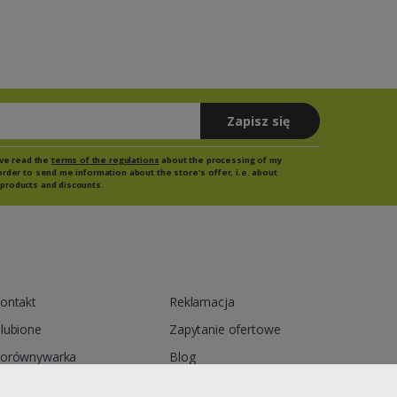
Zapisz się
have read the
terms of the regulations
about the processing of my
order to send me information about the store's offer, i.e. about
products and discounts.
ontakt
Reklamacja
lubione
Zapytanie ofertowe
orównywarka
Blog
egulamin
Polityka prywatności