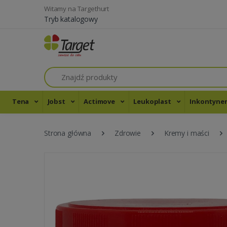
Witamy na Targethurt
Tryb katalogowy
Szukaj
Tena
Jobst
Actimove
Leukoplast
Inkontyne
Strona główna
Zdrowie
Kremy i maści