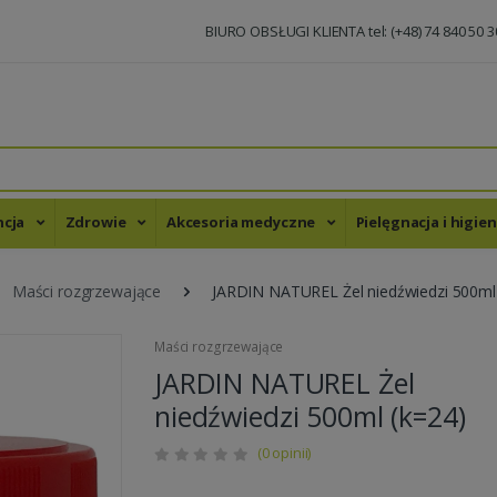
BIURO OBSŁUGI KLIENTA tel: (+48) 74 840 50 3
ncja
Zdrowie
Akcesoria medyczne
Pielęgnacja i higie
Maści rozgrzewające
JARDIN NATUREL Żel niedźwiedzi 500ml
Maści rozgrzewające
JARDIN NATUREL Żel
niedźwiedzi 500ml (k=24)
(0 opinii)