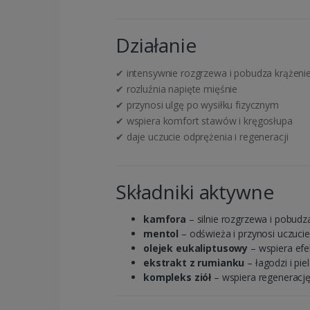
Działanie
✔ intensywnie rozgrzewa i pobudza krążeni
✔ rozluźnia napięte mięśnie
✔ przynosi ulgę po wysiłku fizycznym
✔ wspiera komfort stawów i kręgosłupa
✔ daje uczucie odprężenia i regeneracji
Składniki aktywne
kamfora
– silnie rozgrzewa i pobudz
mentol
– odświeża i przynosi uczucie 
olejek eukaliptusowy
– wspiera efe
ekstrakt z rumianku
– łagodzi i pie
kompleks ziół
– wspiera regenerację 