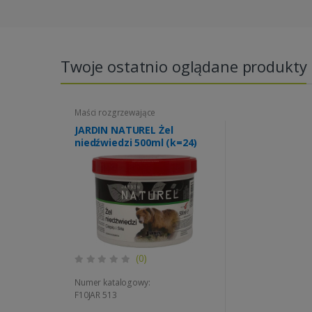
Twoje ostatnio oglądane produkty
Maści rozgrzewające
JARDIN NATUREL Żel
niedźwiedzi 500ml (k=24)
(0)
Numer katalogowy:
F10JAR 513