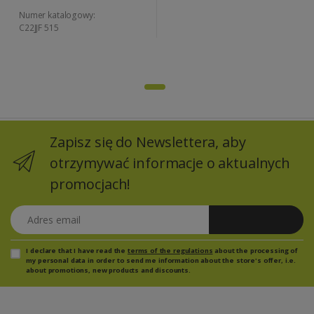
Numer katalogowy:
C22JJF 515
Zapisz się do Newslettera, aby
otrzymywać informacje o aktualnych
promocjach!
Adres email
Zapisz się
I declare that I have read the
terms of the regulations
about the processing of
my personal data in order to send me information about the store's offer, i.e.
about promotions, new products and discounts.