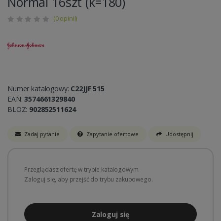
Normal 16szt (k=180)
(0 opinii)
Numer katalogowy:
C22JJF 515
EAN:
3574661329840
BLOZ:
902852511624
Zadaj pytanie
Zapytanie ofertowe
Udostępnij
Przeglądasz ofertę w trybie katalogowym.
Zaloguj się, aby przejść do trybu zakupowego.
Zaloguj się