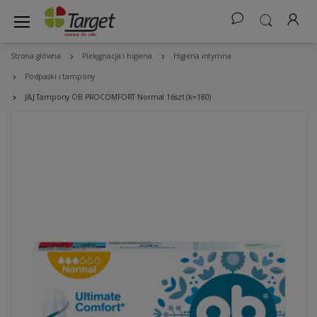
Strona główna
Pielęgnacja i higiena
Higiena intymna
Podpaski i tampony
J&J Tampony OB PROCOMFORT Normal 16szt (k=180)