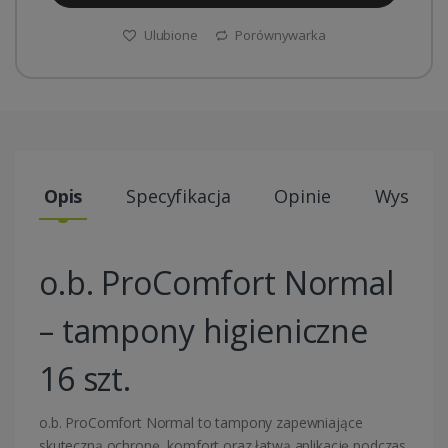
Ulubione
Porównywarka
Opis
Specyfikacja
Opinie
Wysyłki
o.b. ProComfort Normal
– tampony higieniczne
16 szt.
o.b.
ProComfort Normal to tampony zapewniające
skuteczną ochronę, komfort oraz łatwą aplikację podczas