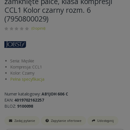
zamknięte palce, klasa kompresji
CCL1 Kolor czarny rozm. 6
(7950800029)
(0 opinii)
Seria: Męskie
Kompresja: CCL1
Kolor: Czarny
Pełna specyfikacja
Numer katalogowy:
A81JOH 606 C
EAN:
4019702162257
BLOZ:
9100098
Zadaj pytanie
Zapytanie ofertowe
Udostępnij