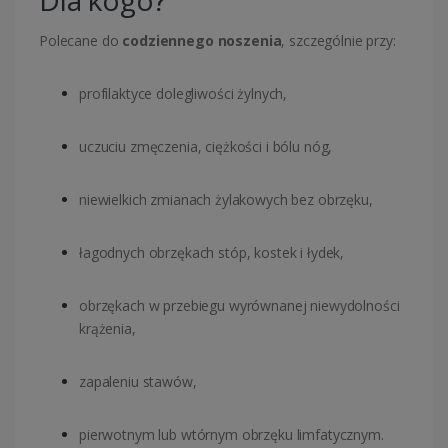
Dla kogo?
Polecane do
codziennego noszenia
, szczególnie przy:
profilaktyce dolegliwości żylnych,
uczuciu zmęczenia, ciężkości i bólu nóg,
niewielkich zmianach żylakowych bez obrzęku,
łagodnych obrzękach stóp, kostek i łydek,
obrzękach w przebiegu wyrównanej niewydolności
krążenia,
zapaleniu stawów,
pierwotnym lub wtórnym obrzęku limfatycznym.