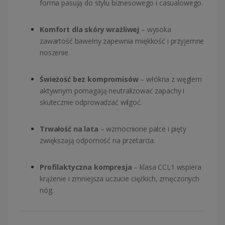
forma pasują do stylu biznesowego i casualowego.
Komfort dla skóry wrażliwej
– wysoka
zawartość bawełny zapewnia miękkość i przyjemne
noszenie.
Świeżość bez kompromisów
– włókna z węglem
aktywnym pomagają neutralizować zapachy i
skutecznie odprowadzać wilgoć.
Trwałość na lata
– wzmocnione palce i pięty
zwiększają odporność na przetarcia.
Profilaktyczna kompresja
– klasa CCL1 wspiera
krążenie i zmniejsza uczucie ciężkich, zmęczonych
nóg.