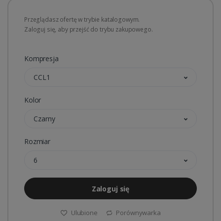
Przeglądasz ofertę w trybie katalogowym.
Zaloguj się, aby przejść do trybu zakupowego.
Kompresja
CCL1
Kolor
Czarny
Rozmiar
6
Zaloguj się
Ulubione
Porównywarka