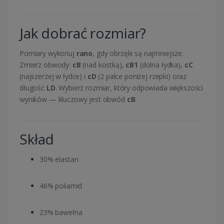
Jak dobrać rozmiar?
Pomiary wykonuj
rano
, gdy obrzęki są najmniejsze.
Zmierz obwody:
cB
(nad kostką),
cB1
(dolna łydka),
cC
(najszerzej w łydce) i
cD
(2 palce poniżej rzepki) oraz
długość
LD
. Wybierz rozmiar, który odpowiada większości
wyników — kluczowy jest obwód
cB
.
Skład
30% elastan
46% poliamid
23% bawełna