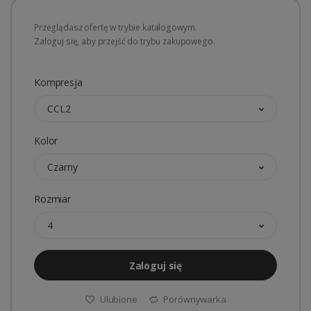
Przeglądasz ofertę w trybie katalogowym.
Zaloguj się, aby przejść do trybu zakupowego.
Kompresja
CCL2
Kolor
Czarny
Rozmiar
4
Zaloguj się
Ulubione
Porównywarka