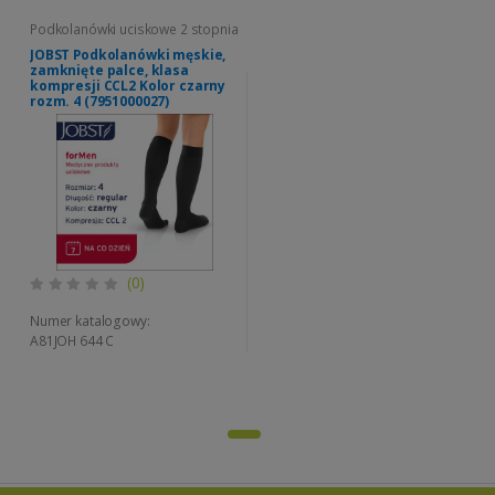
Podkolanówki uciskowe 2 stopnia
JOBST Podkolanówki męskie,
zamknięte palce, klasa
kompresji CCL2 Kolor czarny
rozm. 4 (7951000027)
(0)
Numer katalogowy:
A81JOH 644 C