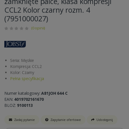
zamknięte palce, klasa kompresji
CCL2 Kolor czarny rozm. 4
(7951000027)
(0 opinii)
Seria: Męskie
Kompresja: CCL2
Kolor: Czarny
Pełna specyfikacja
Numer katalogowy:
A81JOH 644 C
EAN:
4019702161670
BLOZ:
9100113
Zadaj pytanie
Zapytanie ofertowe
Udostępnij