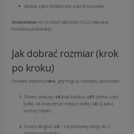
obrzęki żylno-limfatyczne oraz tłuszczowe.
Stosowanie:
na co dzień (dla klasy CCL2 zalecana
konsultacja lekarska).
Jak dobrać rozmiar (krok
po kroku)
Pomiary wykonuj
rano
, gdy nogi są najmniej opuchnięte.
Zmierz obwody:
cB
(nad kostką),
cB1
(dolna część
łydki),
cC
(najszersze miejsce łydki),
cD
(2 palce
poniżej rzepki).
Zmierz długość
LD
– od podstawy stopy do 2
palców pod rzepką.