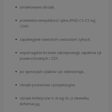
umiarkowane obrzęki,
przewlekła niewydolność żylna (PNŻ) C3–C5 wg
CEAP,
zapobieganie nawrotom owrzodzeń żylnych,
wspomaganie leczenia zakrzepowego zapalenia żył
powierzchownych / ZŻP,
po operacjach żylaków i po skleroterapii,
obrzęki pourazowe i pooperacyjne,
obrzęki limfatyczne II–III wg ISL (z niewielką
deformacją),