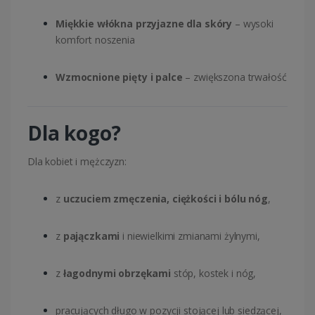
Miękkie włókna przyjazne dla skóry
– wysoki
komfort noszenia
Wzmocnione pięty i palce
– zwiększona trwałość
Dla kogo?
Dla kobiet i mężczyzn:
z
uczuciem zmęczenia, ciężkości i bólu nóg
,
z
pajączkami
i niewielkimi zmianami żylnymi,
z
łagodnymi obrzękami
stóp, kostek i nóg,
pracujących długo w pozycji stojącej lub siedzącej,