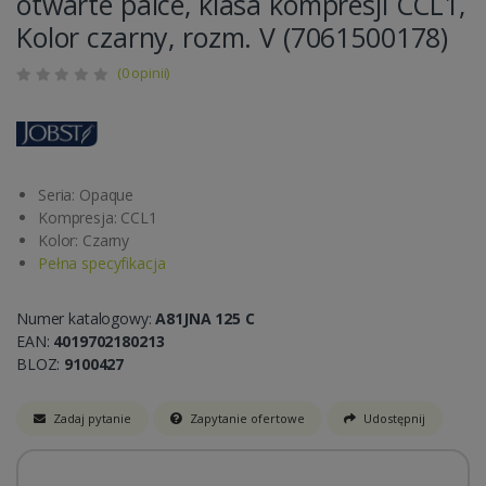
otwarte palce, klasa kompresji CCL1,
Kolor czarny, rozm. V (7061500178)
(0 opinii)
Seria: Opaque
Kompresja: CCL1
Kolor: Czarny
Pełna specyfikacja
Numer katalogowy:
A81JNA 125 C
EAN:
4019702180213
BLOZ:
9100427
Zadaj pytanie
Zapytanie ofertowe
Udostępnij