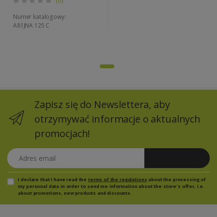
Numer katalogowy:
A81JNA 125 C
Zapisz się do Newslettera, aby
otrzymywać informacje o aktualnych
promocjach!
Adres email
Zapisz się
I declare that I have read the
terms of the regulations
about the processing of
my personal data in order to send me information about the store's offer, i.e.
about promotions, new products and discounts.