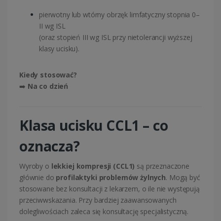
pierwotny lub wtórny obrzęk limfatyczny stopnia 0–
II wg ISL
(oraz stopień III wg ISL przy nietolerancji wyższej
klasy ucisku).
Kiedy stosować?
➡️
Na co dzień
Klasa ucisku CCL1 – co
oznacza?
Wyroby o
lekkiej kompresji (CCL1)
są przeznaczone
głównie do
profilaktyki problemów żylnych
. Mogą być
stosowane bez konsultacji z lekarzem, o ile nie występują
przeciwwskazania. Przy bardziej zaawansowanych
dolegliwościach zaleca się konsultację specjalistyczną.