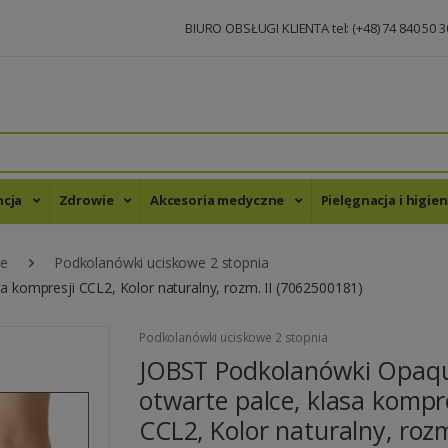
BIURO OBSŁUGI KLIENTA tel: (+48) 74 840 50 3
ncja
Zdrowie
Akcesoria medyczne
Pielęgnacja i higie
we
Podkolanówki uciskowe 2 stopnia
 kompresji CCL2, Kolor naturalny, rozm. II (7062500181)
Podkolanówki uciskowe 2 stopnia
JOBST Podkolanówki Opaq
otwarte palce, klasa kompre
CCL2, Kolor naturalny, rozm