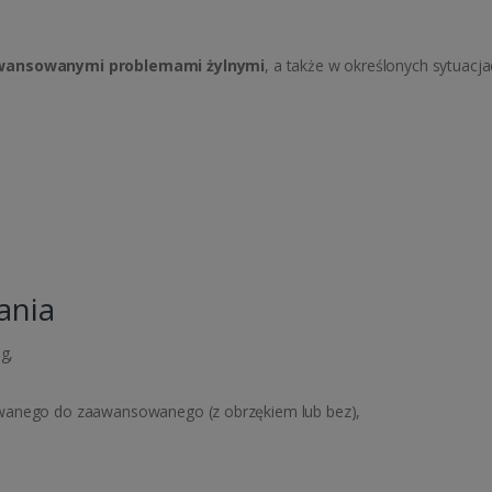
aawansowanymi problemami żylnymi
, a także w określonych sytuacjac
ania
g,
wanego do zaawansowanego (z obrzękiem lub bez),