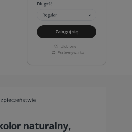
Długość
Regular
Zaloguj się
Ulubione
Porównywarka
ezpieczeństwie
olor naturalny,