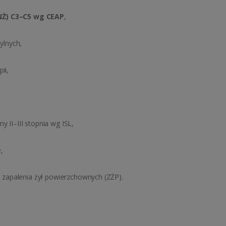
NŻ) C3–C5 wg CEAP
,
ylnych,
ii,
y II–III stopnia wg ISL,
,
zapalenia żył powierzchownych (ZŻP).