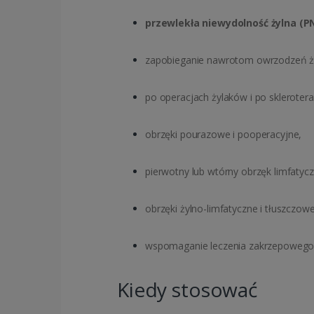
przewlekła niewydolność żylna (P
zapobieganie nawrotom owrzodzeń ż
po operacjach żylaków i po skleroterap
obrzęki pourazowe i pooperacyjne,
pierwotny lub wtórny obrzęk limfatyczn
obrzęki żylno-limfatyczne i tłuszczowe
wspomaganie leczenia zakrzepowego 
Kiedy stosować