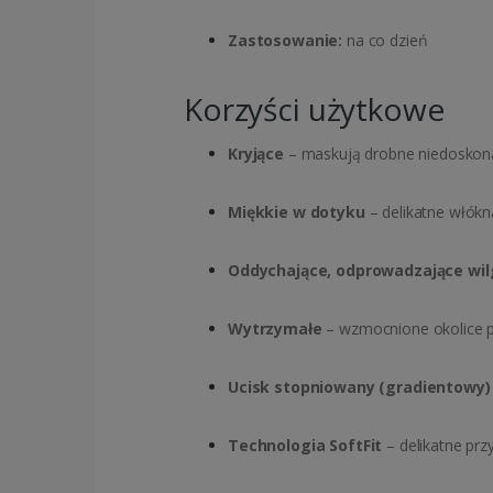
Zastosowanie:
na co dzień
Korzyści użytkowe
Kryjące
– maskują drobne niedoskonał
Miękkie w dotyku
– delikatne włókn
Oddychające, odprowadzające wil
Wytrzymałe
– wzmocnione okolice p
Ucisk stopniowany (gradientowy)
Technologia SoftFit
– delikatne prz