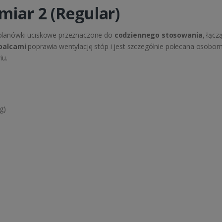
miar 2 (Regular)
olanówki uciskowe przeznaczone do
codziennego stosowania
, łąc
palcami
poprawia wentylację stóp i jest szczególnie polecana osobo
iu.
g)