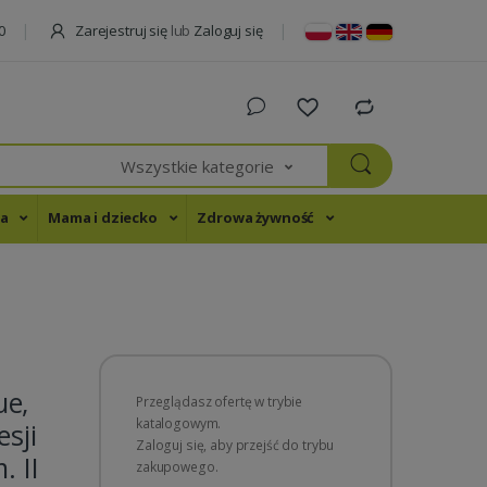
Zarejestruj się
lub
Zaloguj się
0
Wszystkie kategorie
na
Mama i dziecko
Zdrowa żywność
ue,
Przeglądasz ofertę w trybie
katalogowym.
sji
Zaloguj się, aby przejść do trybu
. II
zakupowego.