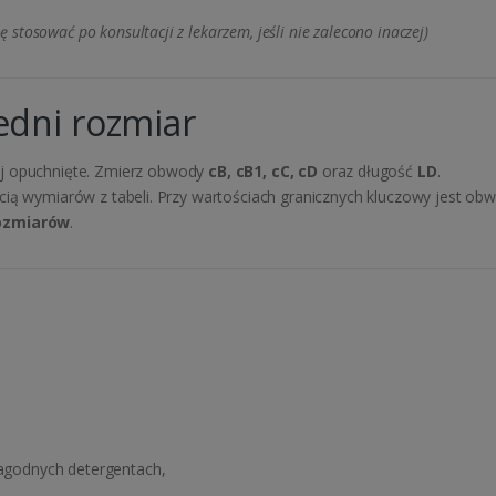
ę stosować po konsultacji z lekarzem, jeśli nie zalecono inaczej)
edni rozmiar
ej opuchnięte. Zmierz obwody
cB, cB1, cC, cD
oraz długość
LD
.
cią wymiarów z tabeli. Przy wartościach granicznych kluczowy jest o
ozmiarów
.
łagodnych detergentach,