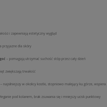
ości i zapewniają estetyczny wygląd
a przyjazne dla skóry
goć
– pomagają utrzymać suchość stóp przez cały dzień
ięt zwiększają trwałość
– najsilniejszy w okolicy kostki, stopniowo malejący ku górze, wspiera 
yleganie pod kolanem, brak zsuwania się i mniejszy ucisk punktowy