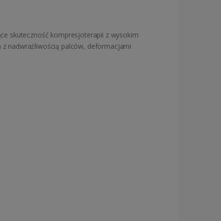
zące skuteczność kompresjoterapii z wysokim
m z nadwrażliwością palców, deformacjami