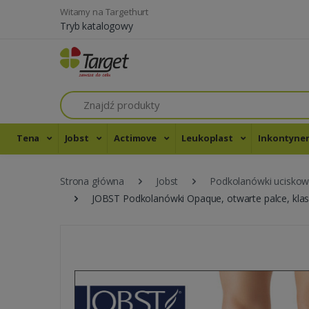
Witamy na Targethurt
Tryb katalogowy
Szukaj
Tena
Jobst
Actimove
Leukoplast
Inkontyne
Strona główna
Jobst
Podkolanówki ucisko
JOBST Podkolanówki Opaque, otwarte palce, klasa