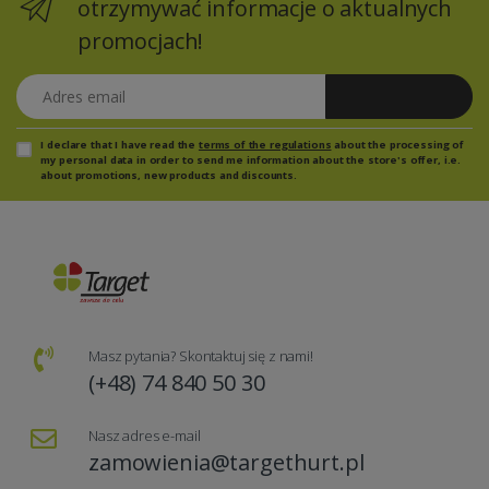
otrzymywać informacje o aktualnych
promocjach!
Adres email
Zapisz się
I declare that I have read the
terms of the regulations
about the processing of
my personal data in order to send me information about the store's offer, i.e.
about promotions, new products and discounts.
Masz pytania? Skontaktuj się z nami!
(+48) 74 840 50 30
Nasz adres e-mail
zamowienia@targethurt.pl