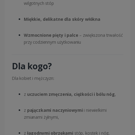
wilgotnych stóp
Miękkie, delikatne dla skóry włókna
Wzmocnione pięty i palce
– zwiększona trwałość
przy codziennym użytkowaniu
Dla kogo?
Dla kobiet i mężczyzn:
z
uczuciem zmęczenia, ciężkości i bólu nóg
,
z
pajączkami naczyniowymi
i niewielkimi
zmianami żylnymi,
z
łagodnymi obrzękami
stóp, kostek i nóg,