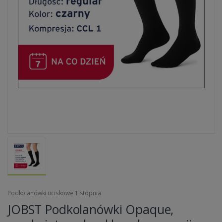
Podkolanówki uciskowe 1 stopnia
JOBST Podkolanówki Opaque,