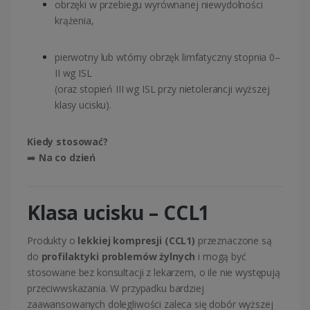
obrzęki w przebiegu wyrównanej niewydolności
krążenia,
pierwotny lub wtórny obrzęk limfatyczny stopnia 0–
II wg ISL
(oraz stopień III wg ISL przy nietolerancji wyższej
klasy ucisku).
Kiedy stosować?
➡️
Na co dzień
Klasa ucisku – CCL1
Produkty o
lekkiej kompresji (CCL1)
przeznaczone są
do
profilaktyki problemów żylnych
i mogą być
stosowane bez konsultacji z lekarzem, o ile nie występują
przeciwwskazania. W przypadku bardziej
zaawansowanych dolegliwości zaleca się dobór wyższej