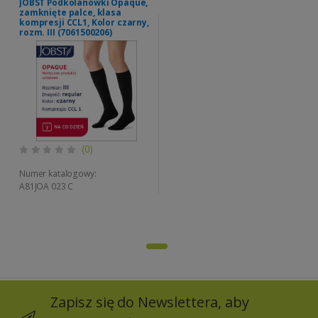
JOBST Podkolanówki Opaque,
zamknięte palce, klasa
kompresji CCL1, Kolor czarny,
rozm. III (7061500206)
(0)
Numer katalogowy:
A81JOA 023 C
Zapisz się do Newslettera, aby