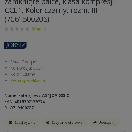
zamknięte palce, klasa kompresji
CCL1, Kolor czarny, rozm. III
(7061500206)
(0 opinii)
Seria: Opaque
Kompresja: CCL1
Kolor: Czarny
Pełna specyfikacja
Numer katalogowy:
A81JOA 023 C
EAN:
4019702179774
BLOZ:
9100227
Zadaj pytanie
Zapytanie ofertowe
Udostępnij