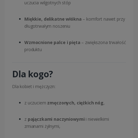
uczucia wilgotnych stóp
Miękkie, delikatne włókna
– komfort nawet przy
długotrwałym noszeniu
Wzmocnione palce i pięta
– zwiększona trwałość
produktu
Dla kogo?
Dla kobiet i mężczyzn:
z uczuciem
zmęczonych, ciężkich nóg
,
z
pajączkami naczyniowymi
i niewielkimi
zmianami żylnymi,