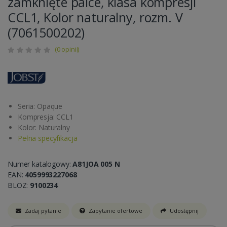
zamknięte palce, klasa kompresji
CCL1, Kolor naturalny, rozm. V
(7061500202)
(0 opinii)
Seria: Opaque
Kompresja: CCL1
Kolor: Naturalny
Pełna specyfikacja
Numer katalogowy:
A81JOA 005 N
EAN:
4059993227068
BLOZ:
9100234
Zadaj pytanie
Zapytanie ofertowe
Udostępnij