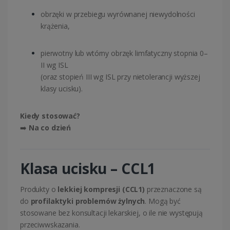
obrzęki w przebiegu wyrównanej niewydolności
krążenia,
pierwotny lub wtórny obrzęk limfatyczny stopnia 0–
II wg ISL
(oraz stopień III wg ISL przy nietolerancji wyższej
klasy ucisku).
Kiedy stosować?
➡️
Na co dzień
Klasa ucisku – CCL1
Produkty o
lekkiej kompresji (CCL1)
przeznaczone są
do
profilaktyki problemów żylnych
. Mogą być
stosowane bez konsultacji lekarskiej, o ile nie występują
przeciwwskazania.