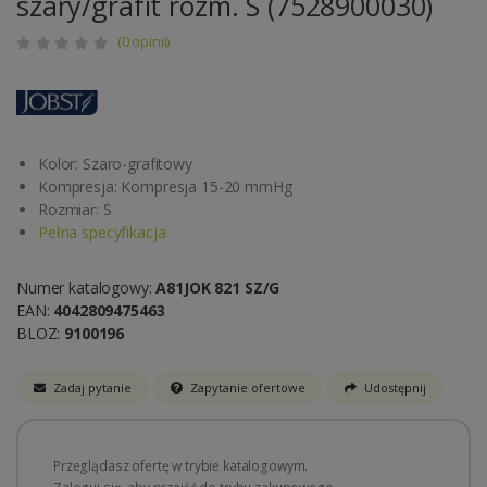
szary/grafit rozm. S (7528900030)
(0 opinii)
Kolor: Szaro-grafitowy
Kompresja: Kompresja 15-20 mmHg
Rozmiar: S
Pełna specyfikacja
Numer katalogowy:
A81JOK 821 SZ/G
EAN:
4042809475463
BLOZ:
9100196
Zadaj pytanie
Zapytanie ofertowe
Udostępnij
Przeglądasz ofertę w trybie katalogowym.