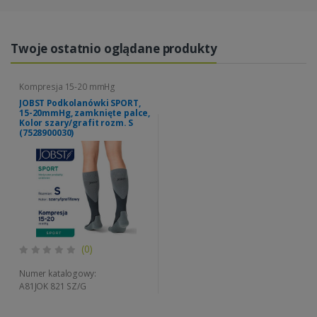
Twoje ostatnio oglądane produkty
Kompresja 15-20 mmHg
JOBST Podkolanówki SPORT,
15-20mmHg, zamknięte palce,
Kolor szary/grafit rozm. S
(7528900030)
(0)
Numer katalogowy:
A81JOK 821 SZ/G