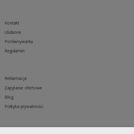
Kontakt
Ulubione
Porównywarka
Regulamin
Reklamacja
Zapytanie ofertowe
Blog
Polityka prywatności
Oprogramowanie sklepu internetowego dostarcza
CStore.pl