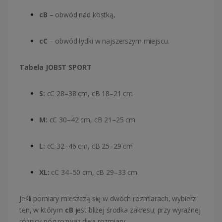
cB
– obwód nad kostką,
cC
– obwód łydki w najszerszym miejscu.
Tabela JOBST SPORT
S:
cC 28–38 cm, cB 18–21 cm
M:
cC 30–42 cm, cB 21–25 cm
L:
cC 32–46 cm, cB 25–29 cm
XL:
cC 34–50 cm, cB 29–33 cm
Jeśli pomiary mieszczą się w dwóch rozmiarach, wybierz
ten, w którym
cB
jest bliżej środka zakresu; przy wyraźnej
różnicy nóg rozważ dwa rozmiary.