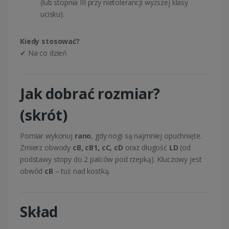
(lub stopnia III przy nietolerancji wyższej klasy
ucisku).
Kiedy stosować?
✔ Na co dzień
Jak dobrać rozmiar?
(skrót)
Pomiar wykonuj
rano
, gdy nogi są najmniej opuchnięte.
Zmierz obwody
cB, cB1, cC, cD
oraz długość
LD
(od
podstawy stopy do 2 palców pod rzepką). Kluczowy jest
obwód
cB
– tuż nad kostką.
Skład