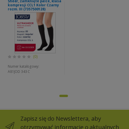
Sheer, zamknięte palce, klasa
kompresji CCL1 Kolor Czarny
rozm. III (7357500128)
(0)
Numer katalogowy:
A81JOD 343 C
Zapisz się do Newslettera, aby
otrzymywać informacje o aktualnych