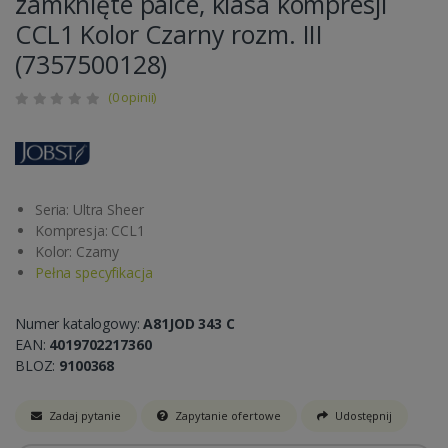
zamknięte palce, klasa kompresji
CCL1 Kolor Czarny rozm. III
(7357500128)
(0 opinii)
Seria: Ultra Sheer
Kompresja: CCL1
Kolor: Czarny
Pełna specyfikacja
Numer katalogowy:
A81JOD 343 C
EAN:
4019702217360
BLOZ:
9100368
Zadaj pytanie
Zapytanie ofertowe
Udostępnij