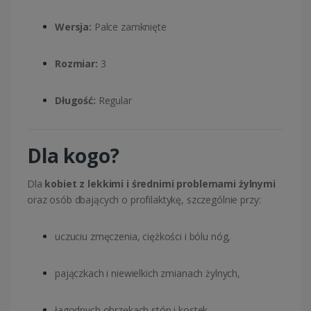
Wersja:
Palce zamknięte
Rozmiar:
3
Długość:
Regular
Dla kogo?
Dla
kobiet z lekkimi i średnimi problemami żylnymi
oraz osób dbających o profilaktykę, szczególnie przy:
uczuciu zmęczenia, ciężkości i bólu nóg,
pajączkach i niewielkich zmianach żylnych,
łagodnych obrzękach stóp i kostek,