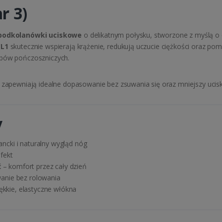
r 3)
podkolanówki uciskowe
o delikatnym połysku, stworzone z myślą o
CL1
skutecznie wspierają krążenie, redukują uczucie ciężkości oraz 
obów pończoszniczych.
zapewniają idealne dopasowanie bez zsuwania się oraz mniejszy uci
y
ancki i naturalny wygląd nóg
fekt
ć
– komfort przez cały dzień
anie bez rolowania
kkie, elastyczne włókna