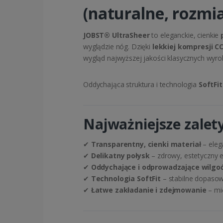
(naturalne, rozmia
JOBST® UltraSheer
to eleganckie, cienkie
wyglądzie nóg. Dzięki
lekkiej kompresji C
wygląd najwyższej jakości klasycznych wyr
Oddychająca struktura i technologia
SoftFit
Najważniejsze zalet
✔
Transparentny, cienki materiał
– eleg
✔
Delikatny połysk
– zdrowy, estetyczny e
✔
Oddychające i odprowadzające wilgo
✔
Technologia SoftFit
– stabilne dopasow
✔
Łatwe zakładanie i zdejmowanie
– mię