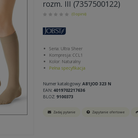
rozm. III (7357500122)
(0 opinii)
Seria: Ultra Sheer
Kompresja: CCL1
Kolor: Naturalny
Pełna specyfikacja
Numer katalogowy:
A81JOD 323 N
EAN:
4019702217636
BLOZ:
9100373
Zadaj pytanie
Zapytanie ofertowe