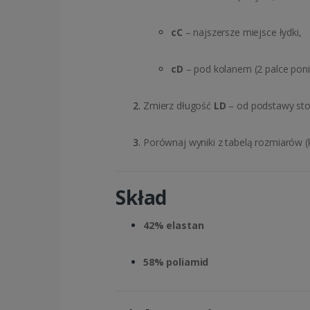
cC
– najszersze miejsce łydki,
cD
– pod kolanem (2 palce poniż
Zmierz długość
LD
– od podstawy sto
Porównaj wyniki z tabelą rozmiarów 
Skład
42% elastan
58% poliamid