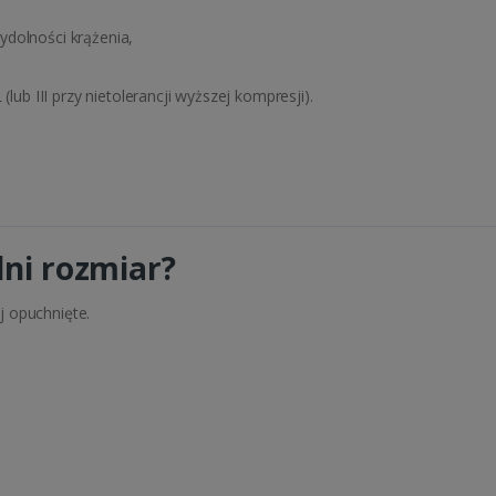
dolności krążenia,
(lub III przy nietolerancji wyższej kompresji).
ni rozmiar?
j opuchnięte.