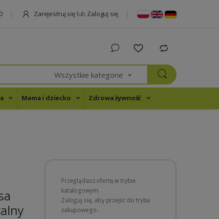
Zarejestruj się
lub
Zaloguj się
0
Wszystkie kategorie
na
Mama i dziecko
Zdrowa żywność
Przeglądasz ofertę w trybie
katalogowym.
sa
Zaloguj się, aby przejść do trybu
ralny
zakupowego.