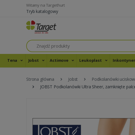
Witamy na Targethurt
Tryb katalogowy
Szukaj
Tena
Jobst
Actimove
Leukoplast
Inkontyne
Strona główna
Jobst
Podkolanówki ucisko
JOBST Podkolanówki Ultra Sheer, zamknięte palce