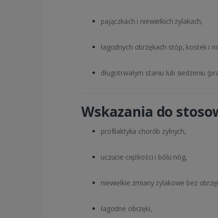
pajączkach i niewielkich żylakach,
łagodnych obrzękach stóp, kostek i n
długotrwałym staniu lub siedzeniu (pr
Wskazania do stoso
profilaktyka chorób żylnych,
uczucie ciężkości i bólu nóg,
niewielkie zmiany żylakowe bez obrzę
łagodne obrzęki,