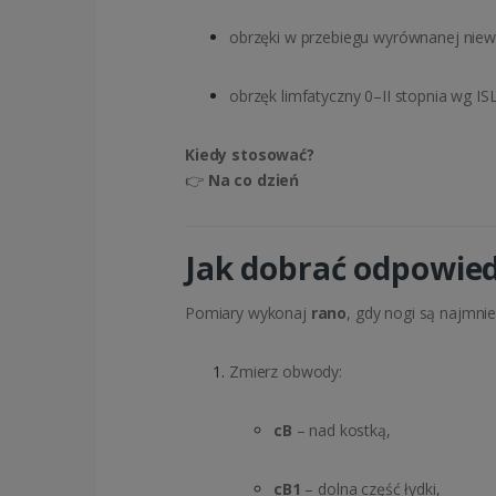
obrzęki w przebiegu wyrównanej niewy
obrzęk limfatyczny 0–II stopnia wg ISL 
Kiedy stosować?
👉
Na co dzień
Jak dobrać odpowied
Pomiary wykonaj
rano
, gdy nogi są najmnie
Zmierz obwody:
cB
– nad kostką,
cB1
– dolna część łydki,