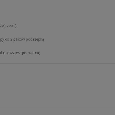
ej rzepki).
py do 2 palców pod rzepką.
(kluczowy jest pomiar
cB
).