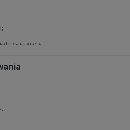
óg,
aca biurowa, podróże).
wania
ku,