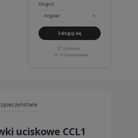
Długość
Regular
Zaloguj się
Ulubione
Porównywarka
ezpieczeństwie
wki uciskowe CCL1