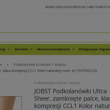
BIURO OBSŁUGI KLIENTA tel: (+48) 74 840 50 3
ncja
Zdrowie
Akcesoria medyczne
Pielęgnacja i higie
we
Podkolanówki uciskowe 1 stopnia
, klasa kompresji CCL1 Kolor naturalny rozm. III (7357500122)
Podkolanówki uciskowe 1 stopnia
JOBST Podkolanówki Ultra
Sheer, zamknięte palce, kla
kompresji CCL1 Kolor natu