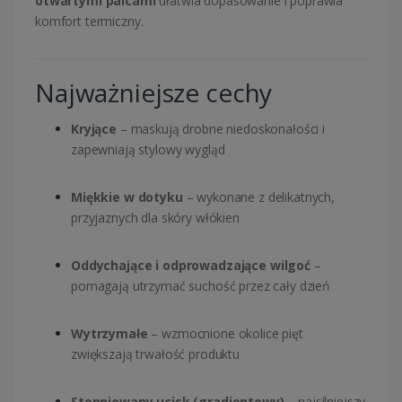
otwartymi palcami
ułatwia dopasowanie i poprawia
komfort termiczny.
Najważniejsze cechy
Kryjące
– maskują drobne niedoskonałości i
zapewniają stylowy wygląd
Miękkie w dotyku
– wykonane z delikatnych,
przyjaznych dla skóry włókien
Oddychające i odprowadzające wilgoć
–
pomagają utrzymać suchość przez cały dzień
Wytrzymałe
– wzmocnione okolice pięt
zwiększają trwałość produktu
Stopniowany ucisk (gradientowy)
– najsilniejszy