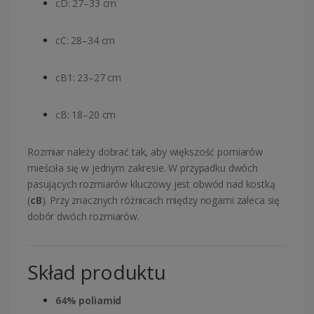
cD: 27–33 cm
cC: 28–34 cm
cB1: 23–27 cm
cB: 18–20 cm
Rozmiar należy dobrać tak, aby większość pomiarów
mieściła się w jednym zakresie. W przypadku dwóch
pasujących rozmiarów kluczowy jest obwód nad kostką
(
cB
). Przy znacznych różnicach między nogami zaleca się
dobór dwóch rozmiarów.
Skład produktu
64% poliamid