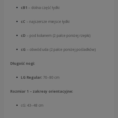
cB1
– dolna część łydki
cC
– najszersze miejsce łydki
cD
– pod kolanem (2 palce poniżej rzepki)
cG
– obwód uda (2 palce poniżej pośladków)
Długość nogi:
LG Regular:
70–80 cm
Rozmiar 1 – zakresy orientacyjne:
cG: 43–48 cm