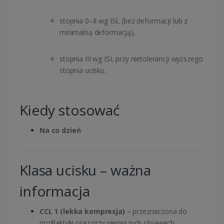
stopnia 0–II wg ISL (bez deformacji lub z
minimalną deformacją),
stopnia III wg ISL przy nietolerancji wyższego
stopnia ucisku.
Kiedy stosować
Na co dzień
Klasa ucisku – ważna
informacja
CCL 1 (lekka kompresja)
– przeznaczona do
profilaktyki oraz przy pierwszych objawach