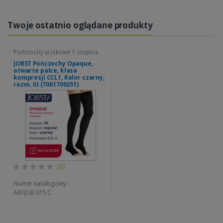
Twoje ostatnio oglądane produkty
Pończochy uciskowe 1 stopnia
JOBST Pończochy Opaque,
otwarte palce, klasa
kompresji CCL1, Kolor czarny,
rozm. III (7061700251)
(0)
Numer katalogowy:
A81JOB 015 C