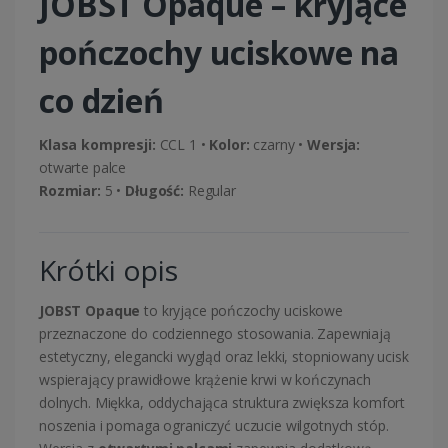
JOBST
Opaque – kryjące
pończochy uciskowe na
co dzień
Klasa kompresji:
CCL 1 •
Kolor:
czarny •
Wersja:
otwarte palce
Rozmiar:
5 •
Długość:
Regular
Krótki opis
JOBST Opaque
to kryjące pończochy uciskowe
przeznaczone do codziennego stosowania. Zapewniają
estetyczny, elegancki wygląd oraz lekki, stopniowany ucisk
wspierający prawidłowe krążenie krwi w kończynach
dolnych. Miękka, oddychająca struktura zwiększa komfort
noszenia i pomaga ograniczyć uczucie wilgotnych stóp.