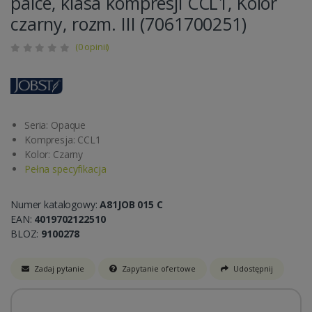
palce, klasa kompresji CCL1, Kolor
czarny, rozm. III (7061700251)
(0 opinii)
Seria: Opaque
Kompresja: CCL1
Kolor: Czarny
Pełna specyfikacja
Numer katalogowy:
A81JOB 015 C
EAN:
4019702122510
BLOZ:
9100278
Zadaj pytanie
Zapytanie ofertowe
Udostępnij