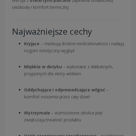
Wersja z
otwartymi palcami
zapewnia dodatkową
swobodę i komfort termiczny.
Najważniejsze cechy
Kryjące
– maskują drobne niedoskonałości i nadają
nogom estetyczny wygląd
Miękkie w dotyku
– wykonane z delikatnych,
przyjaznych dla skóry włókien
Oddychające i odprowadzające wilgoć
–
komfort noszenia przez cały dzień
Wytrzymałe
– wzmocnione okolice pięt
zwiększają trwałość produktu
Ucisk stopniowany (gradientowy)
– najsilniejszy