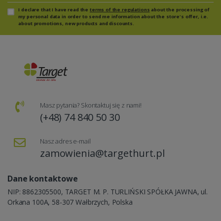
I declare that I have read the
terms of the regulations
about the processing of
my personal data in order to send me information about the store's offer, i.e.
about promotions, new products and discounts.
Masz pytania? Skontaktuj się z nami!
(+48) 74 840 50 30
Nasz adres e-mail
zamowienia@targethurt.pl
Dane kontaktowe
NIP: 8862305500, TARGET M. P. TURLIŃSKI SPÓŁKA JAWNA, ul.
Orkana 100A, 58-307 Wałbrzych, Polska