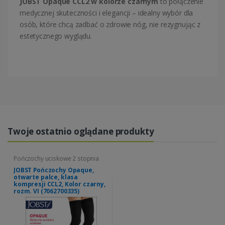
JOBST Opaque CCL2 w kolorze czarnym
to połączenie
medycznej skuteczności i elegancji – idealny wybór dla
osób, które chcą zadbać o zdrowie nóg, nie rezygnując z
estetycznego wyglądu.
Twoje ostatnio oglądane produkty
Pończochy uciskowe 2 stopnia
JOBST Pończochy Opaque,
otwarte palce, klasa
kompresji CCL2, Kolor czarny,
rozm. VI (7062700335)