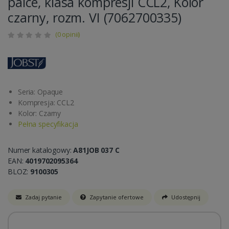
palce, klasa kompresji CCL2, Kolor
czarny, rozm. VI (7062700335)
(0 opinii)
Seria: Opaque
Kompresja: CCL2
Kolor: Czarny
Pełna specyfikacja
Numer katalogowy:
A81JOB 037 C
EAN:
4019702095364
BLOZ:
9100305
Zadaj pytanie
Zapytanie ofertowe
Udostępnij