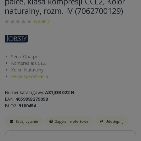
palce, klasa kompresji CCL2, Kolor
naturalny, rozm. IV (7062700129)
(0 opinii)
Seria: Opaque
Kompresja: CCL2
Kolor: Naturalny
Pełna specyfikacja
Numer katalogowy:
A81JOB 022 N
EAN:
4059993279098
BLOZ:
9100494
Zadaj pytanie
Zapytanie ofertowe
Udostępnij