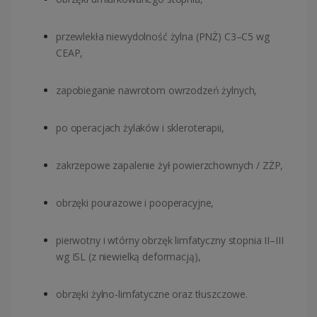
przewlekła niewydolność żylna (PNŻ) C3–C5 wg
CEAP,
zapobieganie nawrotom owrzodzeń żylnych,
po operacjach żylaków i skleroterapii,
zakrzepowe zapalenie żył powierzchownych / ZŻP,
obrzęki pourazowe i pooperacyjne,
pierwotny i wtórny obrzęk limfatyczny stopnia II–III
wg ISL (z niewielką deformacją),
obrzęki żylno-limfatyczne oraz tłuszczowe.