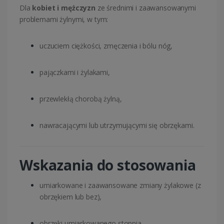
Dla
kobiet i mężczyzn
ze średnimi i zaawansowanymi
problemami żylnymi, w tym:
uczuciem ciężkości, zmęczenia i bólu nóg,
pajączkami i żylakami,
przewlekłą chorobą żylną,
nawracającymi lub utrzymującymi się obrzękami.
Wskazania do stosowania
umiarkowane i zaawansowane zmiany żylakowe (z
obrzękiem lub bez),
obrzęki umiarkowanego stopnia,