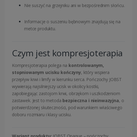
Nie suszyć na grzejniku ani w bezpośrednim słońcu.
Informacje o suszeniu bębnowym znajdują się na
metce produktu.
Czym jest kompresjoterapia
Kompresjoterapia polega na
kontrolowanym,
stopniowanym ucisku kończyny
, który wspiera
przepływ krwi i limfy w kierunku serca. Pończochy JOBST
wywierają najsilniejszy ucisk w okolicy kostki,
zapobiegając zastojom krwi, obrzękom i uszkodzeniom
zastawek. Jest to metoda
bezpieczna i nieinwazyjna
, o
potwierdzonej skuteczności, pod warunkiem właściwego
doboru rozmiaru i klasy ucisku.
Wariant produktu:
JOBST Opaque – pończochy