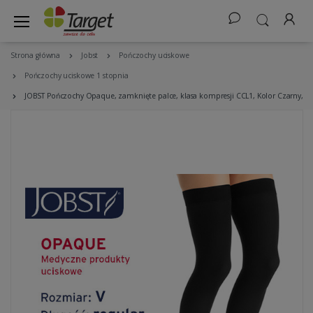
Strona główna
Jobst
Pończochy uciskowe
Pończochy uciskowe 1 stopnia
JOBST Pończochy Opaque, zamknięte palce, klasa kompresji CCL1, Kolor Czarny, r