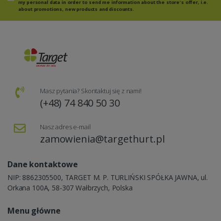
my personal data in order to send me information about the store's offer, i.e.
about promotions, new products and discounts.
Masz pytania? Skontaktuj się z nami!
(+48) 74 840 50 30
Nasz adres e-mail
zamowienia@targethurt.pl
Dane kontaktowe
NIP: 8862305500, TARGET M. P. TURLIŃSKI SPÓŁKA JAWNA, ul.
Orkana 100A, 58-307 Wałbrzych, Polska
Menu główne