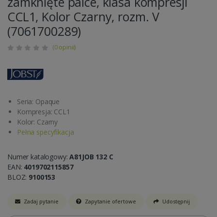
zamknięte palce, klasa kompresji
CCL1, Kolor Czarny, rozm. V
(7061700289)
(0 opinii)
Seria: Opaque
Kompresja: CCL1
Kolor: Czarny
Pełna specyfikacja
Numer katalogowy:
A81JOB 132 C
EAN:
4019702115857
BLOZ:
9100153
Zadaj pytanie
Zapytanie ofertowe
Udostępnij