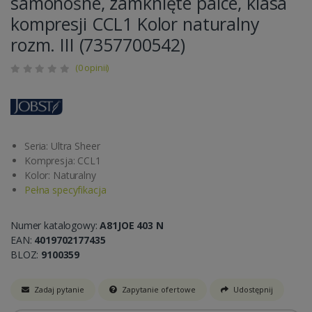
samonośne, zamknięte palce, klasa
kompresji CCL1 Kolor naturalny
rozm. III (7357700542)
(0 opinii)
Seria: Ultra Sheer
Kompresja: CCL1
Kolor: Naturalny
Pełna specyfikacja
Numer katalogowy:
A81JOE 403 N
EAN:
4019702177435
BLOZ:
9100359
Zadaj pytanie
Zapytanie ofertowe
Udostępnij