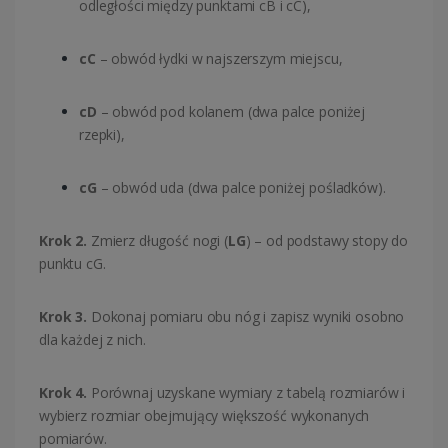
odległości między punktami cB i cC),
cC
– obwód łydki w najszerszym miejscu,
cD
– obwód pod kolanem (dwa palce poniżej
rzepki),
cG
– obwód uda (dwa palce poniżej pośladków).
Krok 2.
Zmierz długość nogi (
LG
) – od podstawy stopy do
punktu cG.
Krok 3.
Dokonaj pomiaru obu nóg i zapisz wyniki osobno
dla każdej z nich.
Krok 4.
Porównaj uzyskane wymiary z tabelą rozmiarów i
wybierz rozmiar obejmujący większość wykonanych
pomiarów.