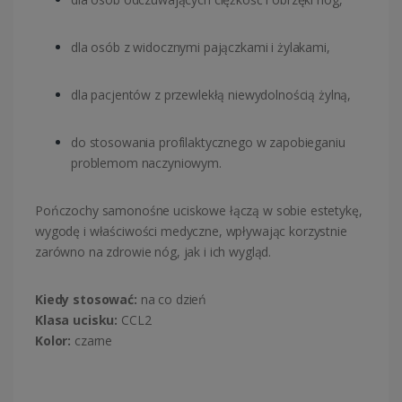
dla osób z widocznymi pajączkami i żylakami,
dla pacjentów z przewlekłą niewydolnością żylną,
do stosowania profilaktycznego w zapobieganiu
problemom naczyniowym.
Pończochy samonośne uciskowe łączą w sobie estetykę,
wygodę i właściwości medyczne, wpływając korzystnie
zarówno na zdrowie nóg, jak i ich wygląd.
Kiedy stosować:
na co dzień
Klasa ucisku:
CCL2
Kolor:
czarne