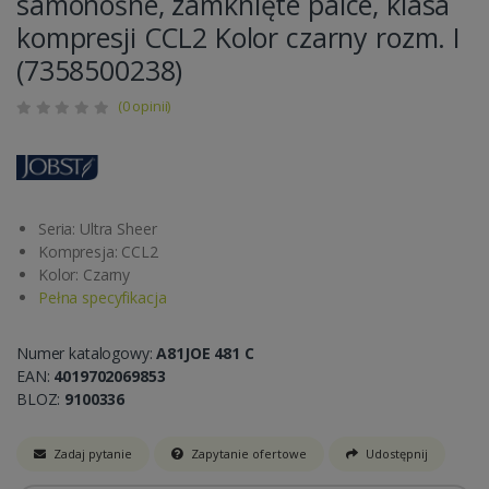
samonośne, zamknięte palce, klasa
kompresji CCL2 Kolor czarny rozm. I
(7358500238)
(0 opinii)
Seria: Ultra Sheer
Kompresja: CCL2
Kolor: Czarny
Pełna specyfikacja
Numer katalogowy:
A81JOE 481 C
EAN:
4019702069853
BLOZ:
9100336
Zadaj pytanie
Zapytanie ofertowe
Udostępnij