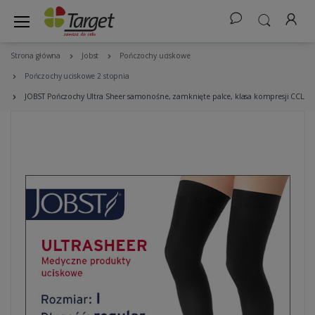
Strona główna
Jobst
Pończochy uciskowe
Pończochy uciskowe 2 stopnia
JOBST Pończochy Ultra Sheer samonośne, zamknięte palce, klasa kompresji CCL2 Ko