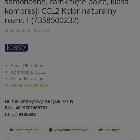
samonośne, zamknięte palce, klasa
kompresji CCL2 Kolor naturalny
rozm. I (7358500232)
(0 opinii)
Seria: Ultra Sheer
Kompresja: CCL2
Kolor: Naturalny
Pełna specyfikacja
Numer katalogowy:
A81JOE 471 N
EAN:
4019702069792
BLOZ:
9100338
Zadaj pytanie
Zapytanie ofertowe
Udostępnij