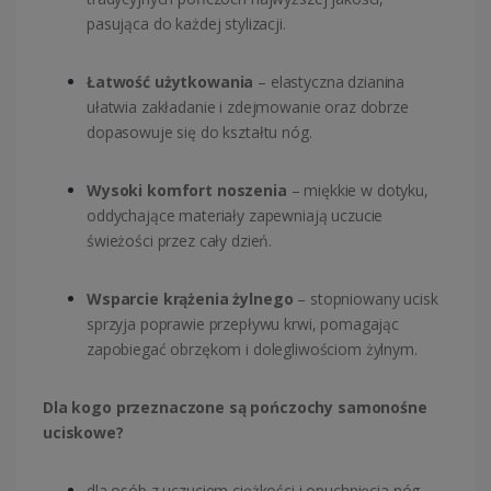
pasująca do każdej stylizacji.
Łatwość użytkowania
– elastyczna dzianina
ułatwia zakładanie i zdejmowanie oraz dobrze
dopasowuje się do kształtu nóg.
Wysoki komfort noszenia
– miękkie w dotyku,
oddychające materiały zapewniają uczucie
świeżości przez cały dzień.
Wsparcie krążenia żylnego
– stopniowany ucisk
sprzyja poprawie przepływu krwi, pomagając
zapobiegać obrzękom i dolegliwościom żylnym.
Dla kogo przeznaczone są pończochy samonośne
uciskowe?
dla osób z uczuciem ciężkości i opuchnięcia nóg,