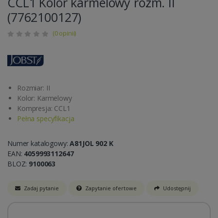
CCL1 Kolor karmelowy rozm. II
(7762100127)
(0 opinii)
Rozmiar: II
Kolor: Karmelowy
Kompresja: CCL1
Pełna specyfikacja
Numer katalogowy:
A81JOL 902 K
EAN:
4059993112647
BLOZ:
9100063
Zadaj pytanie
Zapytanie ofertowe
Udostępnij