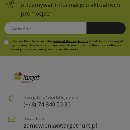
otrzymywać informacje o aktualnych
promocjach!
Adres email
Zapisz się
I declare that I have read the
terms of the regulations
about the processing of
my personal data in order to send me information about the store's offer, i.e.
about promotions, new products and discounts.
Masz pytania? Skontaktuj się z nami!
(+48) 74 840 50 30
Nasz adres e-mail
zamowienia@targethurt.pl