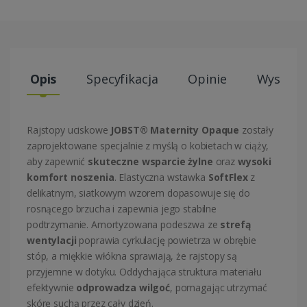
Opis
Specyfikacja
Opinie
Wysyłki
Rajstopy uciskowe
JOBST® Maternity Opaque
zostały
zaprojektowane specjalnie z myślą o kobietach w ciąży,
aby zapewnić
skuteczne wsparcie żylne
oraz
wysoki
komfort noszenia
. Elastyczna wstawka
SoftFlex
z
delikatnym, siatkowym wzorem dopasowuje się do
rosnącego brzucha i zapewnia jego stabilne
podtrzymanie. Amortyzowana podeszwa ze
strefą
wentylacji
poprawia cyrkulację powietrza w obrębie
stóp, a miękkie włókna sprawiają, że rajstopy są
przyjemne w dotyku. Oddychająca struktura materiału
efektywnie
odprowadza wilgoć
, pomagając utrzymać
skórę suchą przez cały dzień.