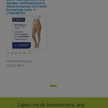
Opaque, zamknięte palce,
klasa kompresji CCL1 Kolor
karmelowy rozm. II
(7762100127)
(0)
Numer katalogowy:
A81JOL 902 K
Zapisz się do Newslettera, aby