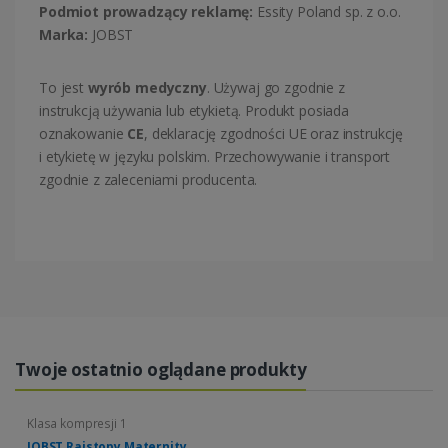
Podmiot prowadzący reklamę:
Essity Poland sp. z o.o.
Marka:
JOBST
To jest
wyrób medyczny
. Używaj go zgodnie z
instrukcją używania lub etykietą. Produkt posiada
oznakowanie
CE
, deklarację zgodności UE oraz instrukcję
i etykietę w języku polskim. Przechowywanie i transport
zgodnie z zaleceniami producenta.
Twoje ostatnio oglądane produkty
Klasa kompresji 1
JOBST Rajstopy Maternity