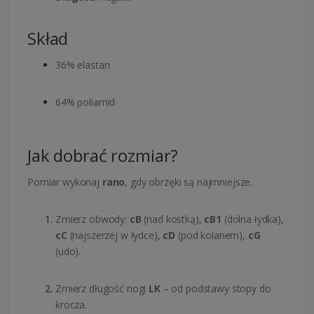
Skład
36% elastan
64% poliamid
Jak dobrać rozmiar?
Pomiar wykonaj
rano
, gdy obrzęki są najmniejsze.
Zmierz obwody:
cB
(nad kostką),
cB1
(dolna łydka),
cC
(najszerzej w łydce),
cD
(pod kolanem),
cG
(udo).
Zmierz długość nogi
LK
– od podstawy stopy do
krocza.