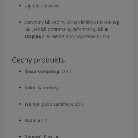
zapalenie stawów
pierwotny lub wtórny obrzęk limfatyczny
0–II wg
ISL
(bez lub z minimalną deformacją) lub
III
stopnia
przy nietolerancji wyższego ucisku
Cechy produktu
Klasa kompresji:
CCL1
Kolor:
karmelowy
Wersja:
palce zamknięte (ZP)
Rozmiar:
2
Długość:
Regular