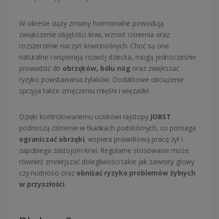
W okresie ciąży zmiany hormonalne powodują
zwiększenie objętości krwi, wzrost ciśnienia oraz
rozszerzenie naczyń krwionośnych. Choć są one
naturalne i wspierają rozwój dziecka, mogą jednocześnie
prowadzić do
obrzęków, bólu nóg
oraz zwiększać
ryzyko powstawania żylaków. Dodatkowe obciążenie
sprzyja także zmęczeniu mięśni i więzadeł.
Dzięki kontrolowanemu uciskowi rajstopy
JOBST
podnoszą ciśnienie w tkankach podskórnych, co pomaga
ograniczać obrzęki
, wspiera prawidłową pracę żył i
zapobiega zastojom krwi. Regularne stosowanie może
również zmniejszać dolegliwości takie jak zawroty głowy
czy nudności oraz
obniżać ryzyko problemów żylnych
w przyszłości
.