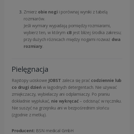
Zmierz
obie nogi
i porównaj wyniki z tabelą
rozmiarów.
Jeśli wymiary wypadają pomiędzy rozmiarami,
wybierz ten, w którym
cB
jest bliżej środka zakresu;
przy dużych różnicach między nogami rozważ
dwa
rozmiary
.
Pielęgnacja
Rajstopy uciskowe
JOBST
zaleca się prać
codziennie lub
co drugi dzień
w łagodnych detergentach. Nie używać
zmiękczaczy, wybielaczy ani odplamiaczy. Po praniu
dokładnie wypłukać,
nie wykręcać
– odcisnąć w ręczniku.
Nie suszyć na grzejniku ani w bezpośrednim słońcu
(zgodnie z metką).
Producent:
BSN medical GmbH