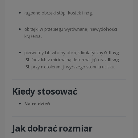
łagodne obrzęki stóp, kostek i nóg,
obrzęki w przebiegu wyrównanej niewydolności
krążenia,
pierwotny lub wtórny obrzęk limfatyczny
0–II wg
ISL
(bez lub z minimalną deformacją) oraz
III wg
ISL
przy nietolerancji wyższego stopnia ucisku.
Kiedy stosować
Na co dzień
Jak dobrać rozmiar