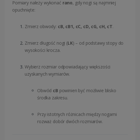
Pomiary należy wykonać
rano
, gdy nogi są najmniej
opuchnięte:
Zmierz obwody:
cB, cB1, cC, cD, cG, cH, cT
.
Zmierz długość nogi (
LK
) – od podstawy stopy do
wysokości krocza.
Wybierz rozmiar odpowiadający większości
uzyskanych wymiarów.
Obwód
cB
powinien być możliwie blisko
środka zakresu.
Przy istotnych różnicach między nogami
rozważ dobór dwóch rozmiarów.