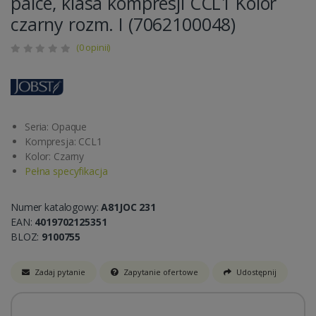
palce, klasa kompresji CCL1 Kolor
czarny rozm. I (7062100048)
(0 opinii)
Seria: Opaque
Kompresja: CCL1
Kolor: Czarny
Pełna specyfikacja
Numer katalogowy:
A81JOC 231
EAN:
4019702125351
BLOZ:
9100755
Zadaj pytanie
Zapytanie ofertowe
Udostępnij