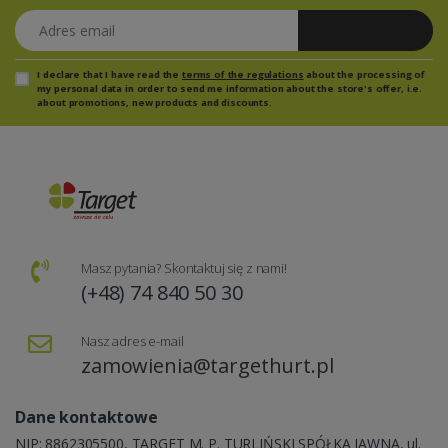
Adres email
Zapisz się
I declare that I have read the
terms of the regulations
about the processing of
my personal data in order to send me information about the store's offer, i.e.
about promotions, new products and discounts.
Masz pytania? Skontaktuj się z nami!
(+48) 74 840 50 30
Nasz adres e-mail
zamowienia@targethurt.pl
Dane kontaktowe
NIP: 8862305500, TARGET M. P. TURLIŃSKI SPÓŁKA JAWNA, ul.