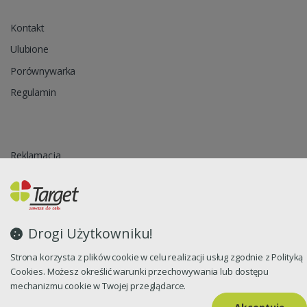
Kontakt
Ulubione
Porównywarka
Regulamin
Reklamacja
Zapytanie ofertowe
Blog
Polityka prywatności
Drogi Użytkowniku!
Strona korzysta z plików cookie w celu realizacji usług zgodnie z Polityką
Cookies. Możesz określić warunki przechowywania lub dostępu
Oprogramowanie sklepu internetowego dostarcza
CStore.pl
mechanizmu cookie w Twojej przeglądarce.