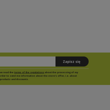
Zapisz się
have read the
terms of the regulations
about the processing of my
order to send me information about the store's offer, i.e. about
products and discounts.