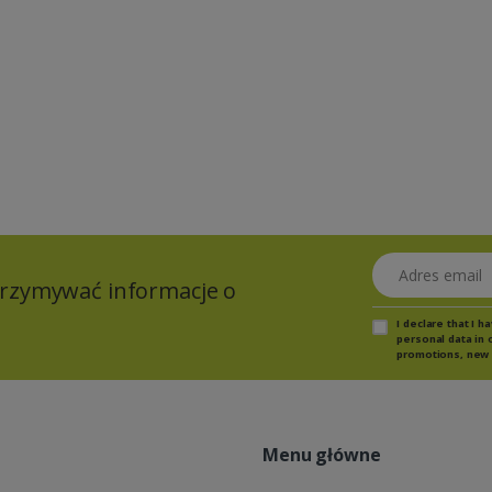
Adres email
otrzymywać informacje o
I declare that I 
personal data in 
promotions, new 
Menu główne