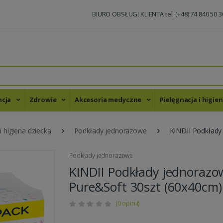
BIURO OBSŁUGI KLIENTA tel: (+48) 74 840 50 3
ncja
Zdrowie
Akcesoria medyczne
Pielęgnacja i higie
i higiena dziecka
Podkłady jednorazowe
KINDII Podkłady
Podkłady jednorazowe
KINDII Podkłady jednorazo
Pure&Soft 30szt (60x40cm) 
(0 opinii)