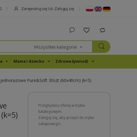
Zarejestruj się
lub
Zaloguj się
0
Wszystkie kategorie
na
Mama i dziecko
Zdrowa żywność
 jednorazowe Pure&Soft 30szt (60x40cm) (k=5)
we
Przeglądasz ofertę w trybie
katalogowym.
(k=5)
Zaloguj się, aby przejść do trybu
zakupowego.