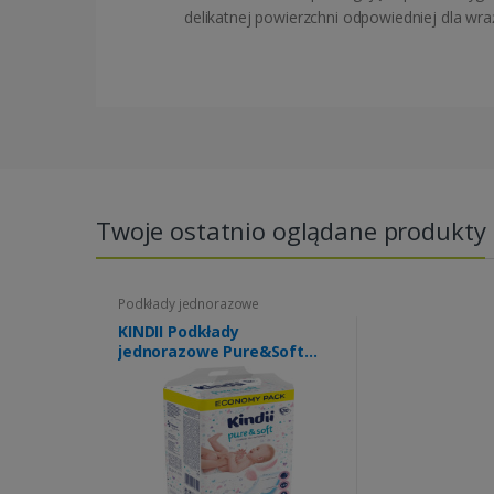
delikatnej powierzchni odpowiedniej dla wraż
Twoje ostatnio oglądane produkty
Podkłady jednorazowe
KINDII Podkłady
jednorazowe Pure&Soft
30szt (60x40cm) (k=5)