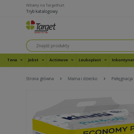
Witamy na Targethurt
Tryb katalogowy
Szukaj
Tena
Jobst
Actimove
Leukoplast
Inkontyne
Strona główna
Mama i dziecko
Pielęgnacja 