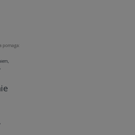
wa pomaga:
niem,
,
ie
,