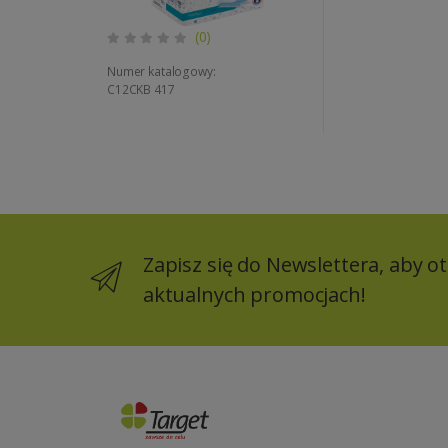
(0)
Numer katalogowy:
C12CKB 417
Zapisz się do Newslettera, aby 
aktualnych promocjach!