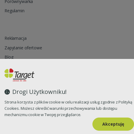
Porównywarka
Regulamin
Reklamacja
Zapytanie ofertowe
Blog
Polityka prywatności
Drogi Użytkowniku!
Oprogramowanie sklepu internetowego dostarcza
CStore.pl
Strona korzysta z plików cookie w celu realizacji usług zgodnie z Polityką
Cookies. Możesz określić warunki przechowywania lub dostępu
mechanizmu cookie w Twojej przeglądarce.
Akceptuję