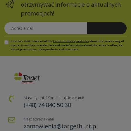
otrzymywać informacje o aktualnych
promocjach!
Adres email
Zapisz się
I declare that I have read the
terms of the regulations
about the processing of
my personal data in order to send me information about the store's offer, i.e.
about promotions, new products and discounts.
Masz pytania? Skontaktuj się z nami!
(+48) 74 840 50 30
Nasz adres e-mail
zamowienia@targethurt.pl