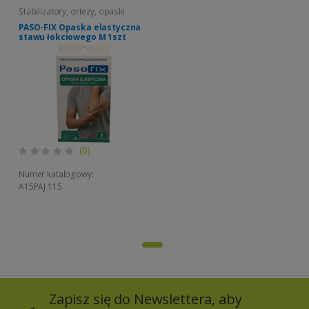
Stabilizatory, ortezy, opaski
PASO-FIX Opaska elastyczna
stawu łokciowego M 1szt
(0)
Numer katalogowy:
A15PAJ 115
Zapisz się do Newslettera, aby