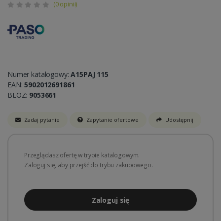
(0 opinii)
Numer katalogowy:
A15PAJ 115
EAN:
5902012691861
BLOZ:
9053661
Zadaj pytanie
Zapytanie ofertowe
Udostępnij
Przeglądasz ofertę w trybie katalogowym.
Zaloguj się, aby przejść do trybu zakupowego.
Zaloguj się