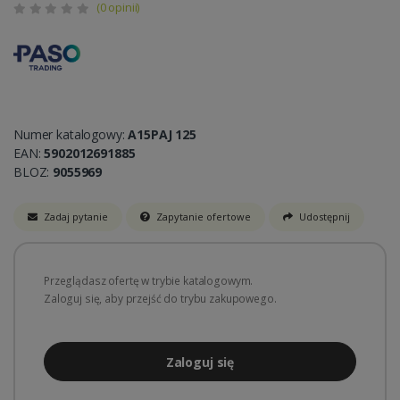
(0 opinii)
Numer katalogowy:
A15PAJ 125
EAN:
5902012691885
BLOZ:
9055969
Zadaj pytanie
Zapytanie ofertowe
Udostępnij
Przeglądasz ofertę w trybie katalogowym.
Zaloguj się, aby przejść do trybu zakupowego.
Zaloguj się