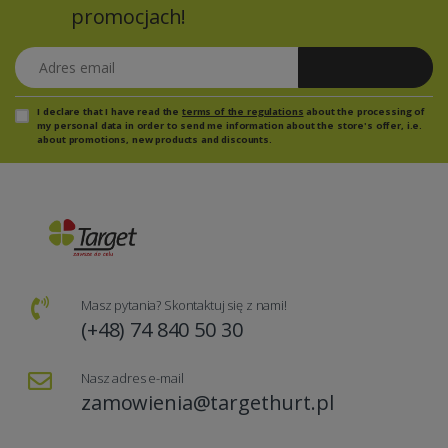
promocjach!
Adres email
Zapisz się
I declare that I have read the
terms of the regulations
about the processing of
my personal data in order to send me information about the store's offer, i.e.
about promotions, new products and discounts.
Masz pytania? Skontaktuj się z nami!
(+48) 74 840 50 30
Nasz adres e-mail
zamowienia@targethurt.pl