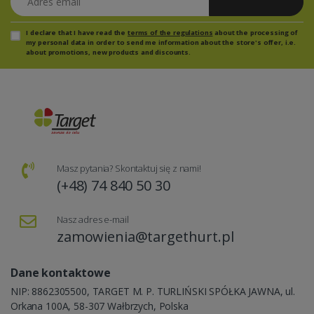
Zapisz się
I declare that I have read the
terms of the regulations
about the processing of
my personal data in order to send me information about the store's offer, i.e.
about promotions, new products and discounts.
Masz pytania? Skontaktuj się z nami!
(+48) 74 840 50 30
Nasz adres e-mail
zamowienia@targethurt.pl
Dane kontaktowe
NIP: 8862305500, TARGET M. P. TURLIŃSKI SPÓŁKA JAWNA, ul.
Orkana 100A, 58-307 Wałbrzych, Polska