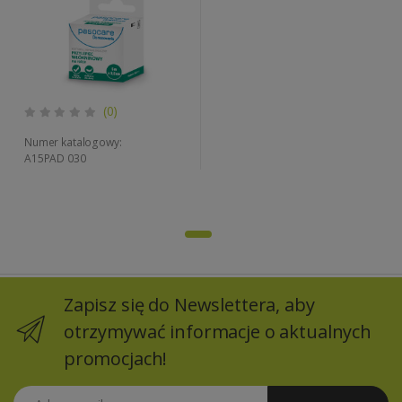
(0)
Numer katalogowy:
A15PAD 030
Zapisz się do Newslettera, aby
otrzymywać informacje o aktualnych
promocjach!
Adres email