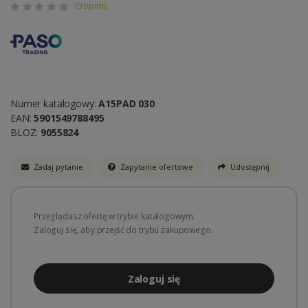
(0 opinii)
Numer katalogowy:
A15PAD 030
EAN:
5901549788495
BLOZ:
9055824
Zadaj pytanie
Zapytanie ofertowe
Udostępnij
Przeglądasz ofertę w trybie katalogowym.
Zaloguj się, aby przejść do trybu zakupowego.
Zaloguj się